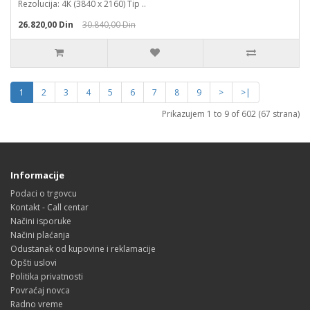
Rezolucija: 4K (3840 x 2160) Tip ..
26.820,00 Din
30.840,00 Din
1
2
3
4
5
6
7
8
9
>
>|
Prikazujem 1 to 9 of 602 (67 strana)
Informacije
Podaci o trgovcu
Kontakt - Call centar
Načini isporuke
Načini plaćanja
Odustanak od kupovine i reklamacije
Opšti uslovi
Politika privatnosti
Povraćaj novca
Radno vreme