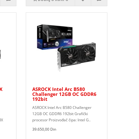
X
ASROCK Intel Arc B580
Challenger 12GB OC GDDR6
192bit
ASROCK Intel Arc B580 Challenger
12GB OC GDDR6 192bit Grafički
RX
procesor Proizvođač čipa: Intel G..
39.650,00 Din