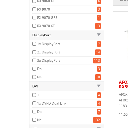
RX 9060 XT
6
RX 9070
3
RX 9070 GRE
1
RX 9070 XT
13
DisplayPort
1x DisplayPort
7
2x DisplayPort
14
3x DisplayPort
113
Da
3
Ne
10
AFO
DVI
RX5
AFOX
1
4
AFRX5
1x DVI-D Dual Link
4
1183 
Da
7
11.65
Ne
132