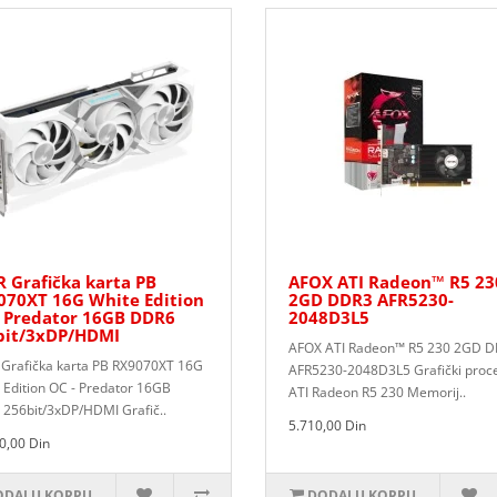
 Grafička karta PB
AFOX ATI Radeon™ R5 23
070XT 16G White Edition
2GD DDR3 AFR5230-
- Predator 16GB DDR6
2048D3L5
bit/3xDP/HDMI
AFOX ATI Radeon™ R5 230 2GD 
Grafička karta PB RX9070XT 16G
AFR5230-2048D3L5 Grafički proc
 Edition OC - Predator 16GB
ATI Radeon R5 230 Memorij..
256bit/3xDP/HDMI Grafič..
5.710,00 Din
0,00 Din
DAJ U KORPU
DODAJ U KORPU