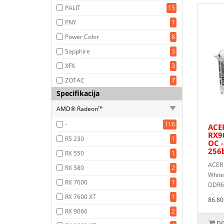
PALIT
15
PNY
1
Power Color
8
Sapphire
3
XFX
3
ZOTAC
7
Specifikacija
AMD® Radeon™
-
116
ACER
RX9
R5 230
1
OC 
256
RX 550
1
ACER 
RX 580
2
White
RX 7600
1
DDR6 
RX 7600 XT
1
86.80
RX 9060
2
DO