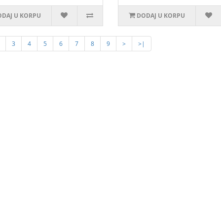
DAJ U KORPU
DODAJ U KORPU
3
4
5
6
7
8
9
>
>|