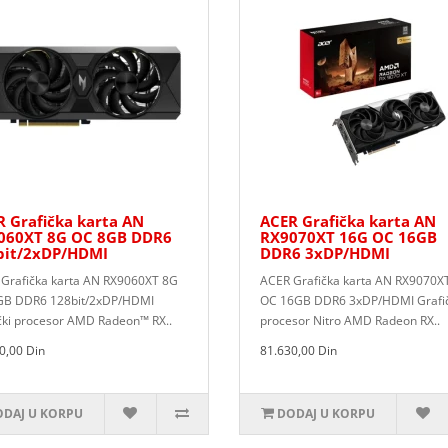
 Grafička karta AN
ACER Grafička karta AN
060XT 8G OC 8GB DDR6
RX9070XT 16G OC 16GB
bit/2xDP/HDMI
DDR6 3xDP/HDMI
Grafička karta AN RX9060XT 8G
ACER Grafička karta AN RX9070X
GB DDR6 128bit/2xDP/HDMI
OC 16GB DDR6 3xDP/HDMI Grafič
čki procesor AMD Radeon™ RX..
procesor Nitro AMD Radeon RX..
0,00 Din
81.630,00 Din
DAJ U KORPU
DODAJ U KORPU