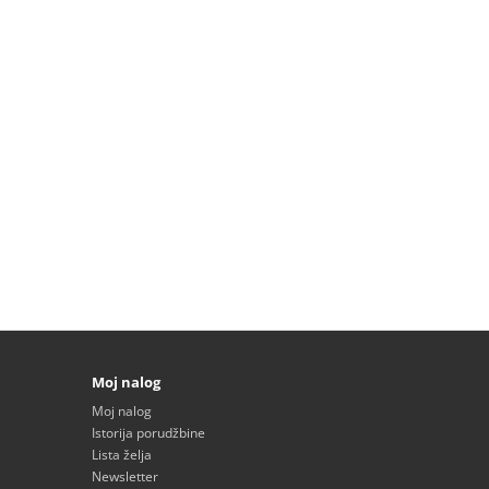
Moj nalog
Moj nalog
Istorija porudžbine
Lista želja
Newsletter