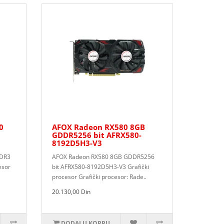
0
AFOX Radeon RX580 8GB
GDDR5256 bit AFRX580-
8192D5H3-V3
DDR3
AFOX Radeon RX580 8GB GDDR5256
esor
bit AFRX580-8192D5H3-V3 Grafički
procesor Grafički procesor: Rade..
20.130,00 Din
DODAJ U KORPU