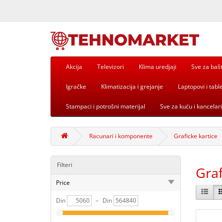
Akcija
Televizori
Klima uredjaji
Sve za baš
Igračke
Klimatizacija i grejanje
Laptopovi i table
Stampaci i potrošni materijal
Sve za kuću i kancelari
Racunari i komponente
Graficke kartice
Filteri
Graf
Price
Din
–
Din