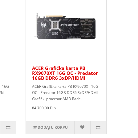
ACER Grafička karta PB
RX9070XT 16G OC - Predator
16GB DDR6 3xDP/HDMI
T 16G
ACER Grafička karta PB RX9070XT 16G
ki
OC - Predator 16GB DDR6 3xDP/HDMI
Grafički procesor AMD Rade..
84.700,00 Din
DODAJ U KORPU