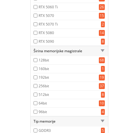
RTX 5060 Ti
26
RTX 5070
15
RTX 5070 Ti
2
RTX 5080
14
RTX 5090
8
Širina memorijske magistrale
128bit
68
160bit
1
192bit
19
256bit
37
512bit
8
64bit
10
96bit
4
Tip memorije
GDDR3
5