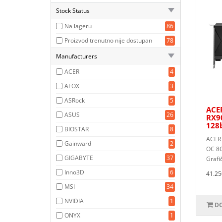
Stock Status
Na lageru
86
Proizvod trenutno nije dostupan
78
Manufacturers
ACER
4
AFOX
3
ASRock
5
ACER
ASUS
26
RX9
128
BIOSTAR
8
ACER 
Gainward
2
OC 8
GIGABYTE
37
Grafi
Inno3D
6
41.25
MSI
34
NVIDIA
1
DO
ONYX
1