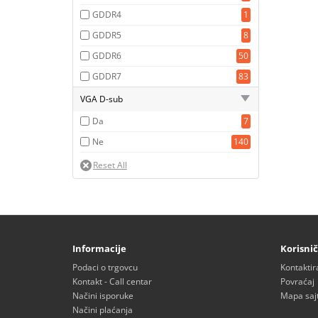
GDDR4
1
GDDR5
8
GDDR6
50
GDDR7
83
VGA D-sub
Da
7
Ne
140
Informacije
Korisnič
Podaci o trgovcu
Kontaktir
Kontakt - Call centar
Povraćaj
Načini isporuke
Mapa saj
Načini plaćanja