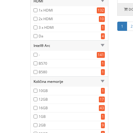
HDMI
DO
1x HDMI
132
2x HDMI
10
1
2
3 x HDMI
1
Da
4
Intel® Arc
-
141
B570
1
B580
1
Količina memorije
10GB
1
12GB
17
16GB
43
1GB
1
2GB
9