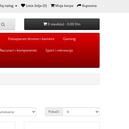
oj nalog
Lista želja (0)
Moja korpa
Kupovina
0 stavki(a) - 0,00 Din
Fotoaparati dronovi i kamere
Gaming
Racunari i komponente
Sport i rekreacija
Pokaži: