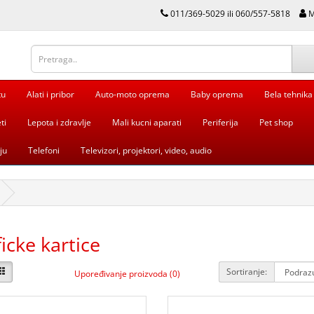
011/369-5029 ili 060/557-5818
M
tu
Alati i pribor
Auto-moto oprema
Baby oprema
Bela tehnika
ti
Lepota i zdravlje
Mali kucni aparati
Periferija
Pet shop
ju
Telefoni
Televizori, projektori, video, audio
icke kartice
Sortiranje:
Upoređivanje proizvoda (0)