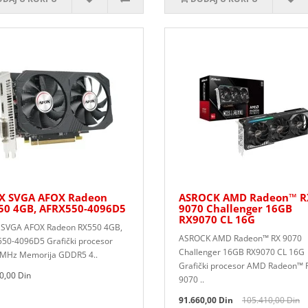
X SVGA AFOX Radeon
ASROCK AMD Radeon™ R
50 4GB, AFRX550-4096D5
9070 Challenger 16GB
RX9070 CL 16G
 SVGA AFOX Radeon RX550 4GB,
ASROCK AMD Radeon™ RX 9070
50-4096D5 Grafički procesor
Challenger 16GB RX9070 CL 16G
MHz Memorija GDDR5 4..
Grafički procesor AMD Radeon™ 
0,00 Din
9070 ..
91.660,00 Din
105.410,00 Din