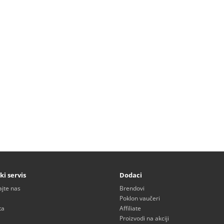
ki servis
Dodaci
ajte nas
Brendovi
Poklon vaučeri
ta
Affiliate
Proizvodi na akciji