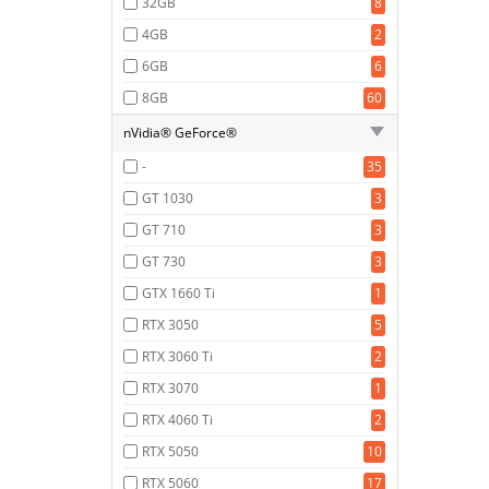
32GB
8
4GB
2
6GB
6
8GB
60
nVidia® GeForce®
-
35
GT 1030
3
GT 710
3
GT 730
3
GTX 1660 Ti
1
RTX 3050
5
RTX 3060 Ti
2
RTX 3070
1
RTX 4060 Ti
2
RTX 5050
10
RTX 5060
17