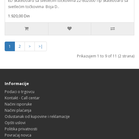
ED Skateboard sa svetlećim točkovima 22-802000 Tip Skateboard sa
svetlećim točkovima Boja D..
1.920,00 Din
1
2
>
>|
Prikazujem 1 to 9 of 11 (2 strana)
Informacije
Podaci o trgovcu
Kontakt - Call centar
Načini isporuke
Načini plaćanja
Odustanak od kupovine i reklamacije
Opšti uslovi
Politika privatnosti
Povraćaj novca