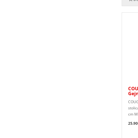
COU
Gejm
COUG
stoli
cm Ma
25.90