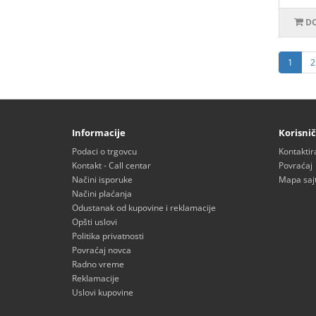
DO
1
2
Informacije
Korisnič
Podaci o trgovcu
Kontaktir
Kontakt - Call centar
Povraćaj
Načini isporuke
Mapa saj
Načini plaćanja
Odustanak od kupovine i reklamacije
Opšti uslovi
Politika privatnosti
Povraćaj novca
Radno vreme
Reklamacije
Uslovi kupovine