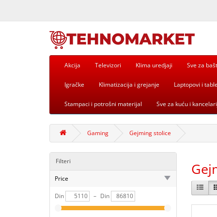
Akcija
Televizori
Klima uredjaji
Sve za baš
Igračke
Klimatizacija i grejanje
Laptopovi i table
Stampaci i potrošni materijal
Sve za kuću i kancelari
Gaming
Gejming stolice
Filteri
Gejm
Price
Din
–
Din