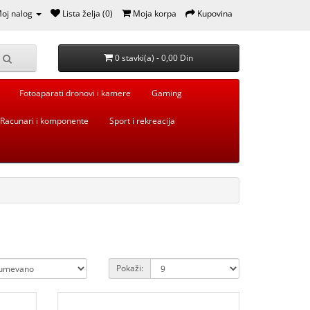
oj nalog
Lista želja (0)
Moja korpa
Kupovina
0 stavki(a) - 0,00 Din
Fotoaparati dronovi i kamere
Gaming
Racunari i komponente
Sport i rekreacija
Pokaži: