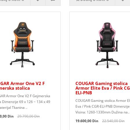
GAR Armor One V2 F
COUGAR Gaming stolica
erska stolica
Armor Elite Eva / Pink CG
ELI-PNB
AR Armor One V2 F Gejmerska
COUGAR Gaming stolica Armor El
ca Dimenzije 69 x 126 ~ 134 x 49
Eva / Pink CGR-ELI-PNB Dimenzije
terijal Tkanina ..
Visina: 1260-1330mm Dužina na..
0,00 Din
29.790,00 Din
19.600,00 Din
22.540,00 Din