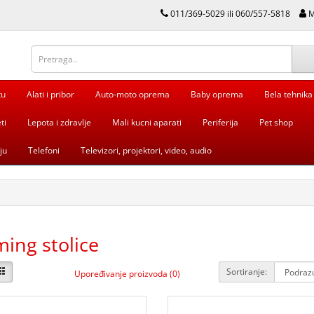
011/369-5029 ili 060/557-5818
M
tu
Alati i pribor
Auto-moto oprema
Baby oprema
Bela tehnika
ti
Lepota i zdravlje
Mali kucni aparati
Periferija
Pet shop
ju
Telefoni
Televizori, projektori, video, audio
ing stolice
Sortiranje:
Upoređivanje proizvoda (0)