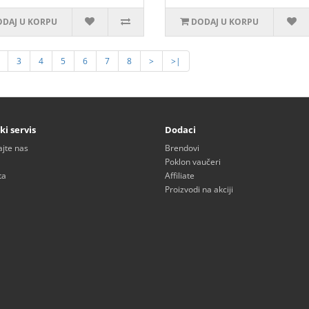
DAJ U KORPU
DODAJ U KORPU
3
4
5
6
7
8
>
>|
ki servis
Dodaci
ajte nas
Brendovi
Poklon vaučeri
ta
Affiliate
Proizvodi na akciji