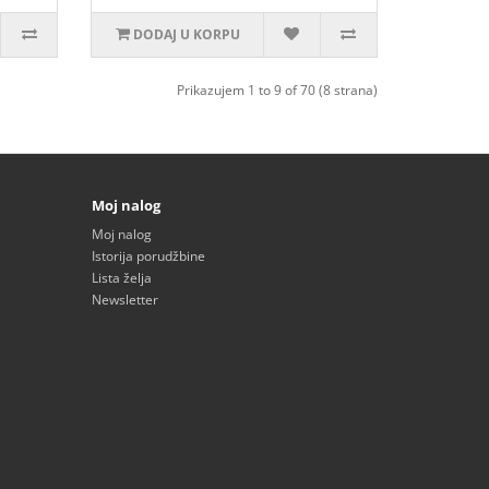
DODAJ U KORPU
Prikazujem 1 to 9 of 70 (8 strana)
Moj nalog
Moj nalog
Istorija porudžbine
Lista želja
Newsletter