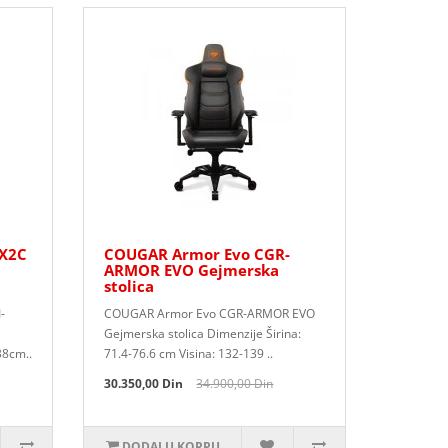
 X2C
COUGAR Armor Evo CGR-
ARMOR EVO Gejmerska
stolica
-
COUGAR Armor Evo CGR-ARMOR EVO
Gejmerska stolica Dimenzije Širina:
38cm..
71.4-76.6 cm Visina: 132-139 ..
30.350,00 Din
34.900,00 Din
DODAJ U KORPU