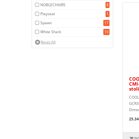
NOBLECHAIRS
8
Playseat
1
Spawn
17
White Shark
10
COO
CMI
stol
COOLE
GCR3C
Dimen
25.34
DO