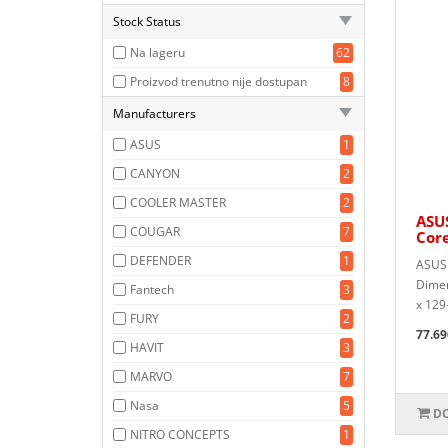
Stock Status
Na lageru
62
Proizvod trenutno nije dostupan
8
Manufacturers
ASUS
1
CANYON
2
COOLER MASTER
2
ASU
COUGAR
7
Core
DEFENDER
1
ASUS 
Dimen
Fantech
3
x 129
FURY
2
77.69
HAVIT
3
MARVO
7
Nasa
5
DO
NITRO CONCEPTS
1