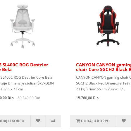
S SL400C ROG Destrier
CANYON CANYON gamin
 Bela
chair Core SGCH2 Black 
SL400C ROG Destrier Core Bela
CANYON CANYON gaming chair 
zije Dimenzije stolice (ŠxVxD):84
SGCH2 Black Red Dimenzije Težin
-137.5 x 72 cm ..
23 kg Širina: 65 cm Visina: 12..
0,00 Din
89.340,00 Din
15.760,00 Din
DAJ U KORPU
DODAJ U KORPU