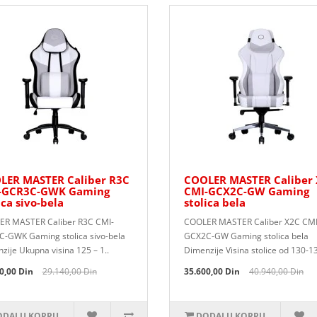
LER MASTER Caliber R3C
COOLER MASTER Caliber
-GCR3C-GWK Gaming
CMI-GCX2C-GW Gaming
ica sivo-bela
stolica bela
R MASTER Caliber R3C CMI-
COOLER MASTER Caliber X2C CMI
-GWK Gaming stolica sivo-bela
GCX2C-GW Gaming stolica bela
zije Ukupna visina 125 – 1..
Dimenzije Visina stolice od 130-1
0,00 Din
29.140,00 Din
35.600,00 Din
40.940,00 Din
DAJ U KORPU
DODAJ U KORPU