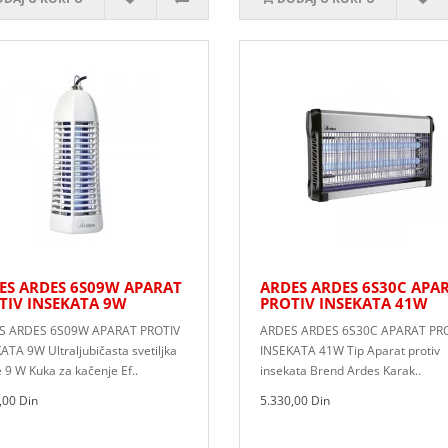
ES ARDES 6S09W APARAT
ARDES ARDES 6S30C APA
TIV INSEKATA 9W
PROTIV INSEKATA 41W
S ARDES 6S09W APARAT PROTIV
ARDES ARDES 6S30C APARAT PR
ATA 9W Ultraljubičasta svetiljka
INSEKATA 41W Tip Aparat protiv
 9 W Kuka za kačenje Ef..
insekata Brend Ardes Karak..
,00 Din
5.330,00 Din