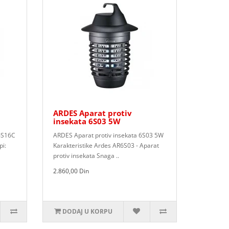
ARDES Aparat protiv
insekata 6S03 5W
6S16C
ARDES Aparat protiv insekata 6S03 5W
pi:
Karakteristike Ardes AR6S03 - Aparat
protiv insekata Snaga ..
2.860,00 Din
DODAJ U KORPU