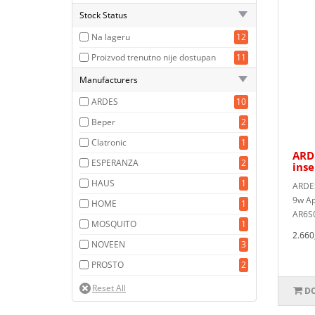
Stock Status
Na lageru
12
Proizvod trenutno nije dostupan
11
Manufacturers
ARDES
10
Beper
2
Clatronic
1
ARDE
ESPERANZA
2
ins
HAUS
1
ARDES
9w Ap
HOME
1
AR6S0
MOSQUITO
1
2.660
NOVEEN
3
PROSTO
2
DO