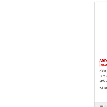
ARDE
ins
ARDES
Karak
protiv
6.110
DO