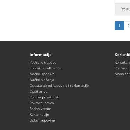
DO
1
2
Informacije
Korisnič
Podaci o trgovcu
Kontaktir
Kontakt - Call centar
Povraćaj
Načini isporuke
Mapa saj
Načini plaćanja
Odustanak od kupovine i reklamacije
Opšti uslovi
Politika privatnosti
Povraćaj novca
Radno vreme
Reklamacije
Uslovi kupovine