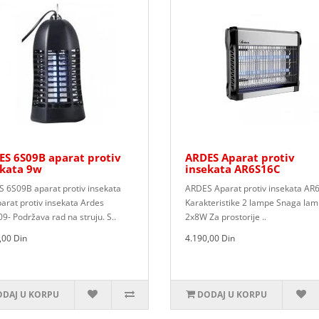
S 6S09B aparat protiv
ARDES Aparat protiv
ekata 9w
insekata AR6S16C
 6S09B aparat protiv insekata
ARDES Aparat protiv insekata AR
arat protiv insekata Ardes
Karakteristike 2 lampe Snaga lam
9- Podržava rad na struju. S..
2x8W Za prostorije ..
,00 Din
4.190,00 Din
DAJ U KORPU
DODAJ U KORPU