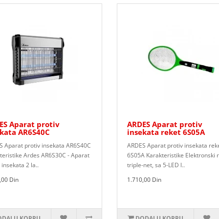
S Aparat protiv
ARDES Aparat protiv
ekata AR6S40C
insekata reket 6S05A
 Aparat protiv insekata AR6S40C
ARDES Aparat protiv insekata rek
teristike Ardes AR6S30C - Aparat
6S05A Karakteristike Elektronski 
 insekata 2 la..
triple-net, sa 5-LED l..
,00 Din
1.710,00 Din
DAJ U KORPU
DODAJ U KORPU