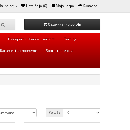
oj nalog
Lista želja (0)
Moja korpa
Kupovina
0 stavki(a) - 0,00 Din
Fotoaparati dronovi i kamere
Gaming
Racunari i komponente
Sport i rekreacija
Pokaži: