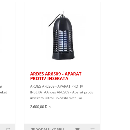
ARDES AR6S09 - APARAT
PROTIV INSEKATA
et
ARDES AR6S09 - APARAT PROTIV
reket
INSEKATAArdes AR6S09 - Aparat protiv
insekata Ultraljubičasta svetiljka..
2.600,00 Din
DODAJ U KORPU