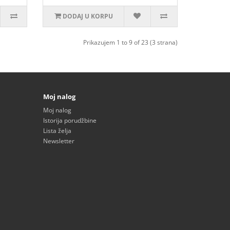
DODAJ U KORPU
Prikazujem 1 to 9 of 23 (3 strana)
Moj nalog
Moj nalog
Istorija porudžbine
Lista želja
Newsletter