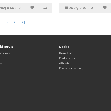
DAJ U KORPU
DODAJ U KORPU
3
>
>|
ki servis
Dodaci
ajte nas
Brendovi
Poklon vaučeri
ta
Affiliate
Proizvodi na akciji