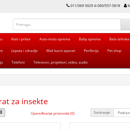
011/369-5029 ili 060/557-5818
M
tu
Alati i pribor
Auto-moto oprema
Baby oprema
Bela tehnika
ti
Lepota i zdravlje
Mali kucni aparati
Periferija
Pet shop
ju
Telefoni
Televizori, projektori, video, audio
at za insekte
Sortiranje:
Upoređivanje proizvoda (0)