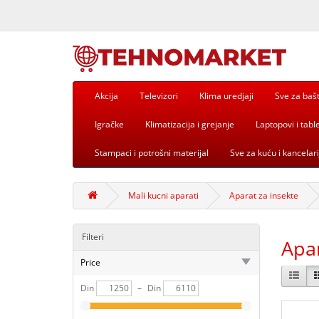
Akcija
Televizori
Klima uredjaji
Sve za baš
Igračke
Klimatizacija i grejanje
Laptopovi i table
Stampaci i potrošni materijal
Sve za kuću i kancelari
Mali kucni aparati
Aparat za insekte
Filteri
Apar
Price
Din
–
Din