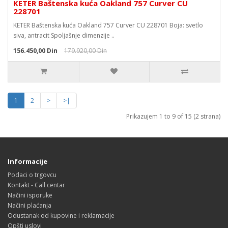
KETER Baštenska kuća Oakland 757 Curver CU
228701
KETER Baštenska kuća Oakland 757 Curver CU 228701 Boja: svetlo
siva, antracit Spoljašnje dimenzije ..
156.450,00 Din
179.920,00 Din
1
2
>
>|
Prikazujem 1 to 9 of 15 (2 strana)
Informacije
Podaci o trgovcu
Kontakt - Call centar
Načini isporuke
Načini plaćanja
Odustanak od kupovine i reklamacije
Opšti uslovi