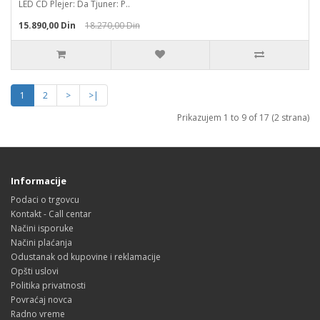
LED CD Plejer: Da Tjuner: P..
15.890,00 Din
18.270,00 Din
1
2
>
>|
Prikazujem 1 to 9 of 17 (2 strana)
Informacije
Podaci o trgovcu
Kontakt - Call centar
Načini isporuke
Načini plaćanja
Odustanak od kupovine i reklamacije
Opšti uslovi
Politika privatnosti
Povraćaj novca
Radno vreme