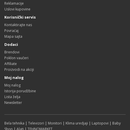
Reklamacije
Uslovi kupovine
Korisnički servis
Kontaktirajte nas
Povraćaj
Mapa sajta
Dodaci
Brendovi
Poklon vaučeri
Affiliate
Proizvodi na akciji
Moj nalog
Moj nalog
Istorija porudžbine
Lista želja
Newsletter
Bela tehnika
|
Televizori
|
Monitori
|
Klima uredjaji
|
Laptopovi
|
Baby
Shop
|
Alati
|
TEHNOMARKET