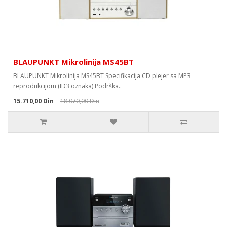
BLAUPUNKT Mikrolinija MS45BT
BLAUPUNKT Mikrolinija MS45BT Specifikacija CD plejer sa MP3
reprodukcijom (ID3 oznaka) Podrška..
15.710,00 Din
18.070,00 Din