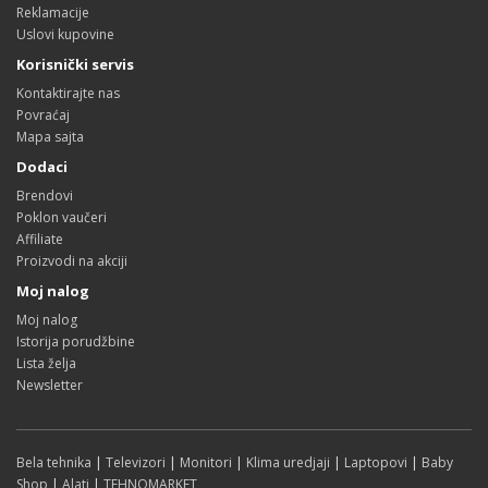
Reklamacije
Uslovi kupovine
Korisnički servis
Kontaktirajte nas
Povraćaj
Mapa sajta
Dodaci
Brendovi
Poklon vaučeri
Affiliate
Proizvodi na akciji
Moj nalog
Moj nalog
Istorija porudžbine
Lista želja
Newsletter
Bela tehnika
|
Televizori
|
Monitori
|
Klima uredjaji
|
Laptopovi
|
Baby
Shop
|
Alati
|
TEHNOMARKET