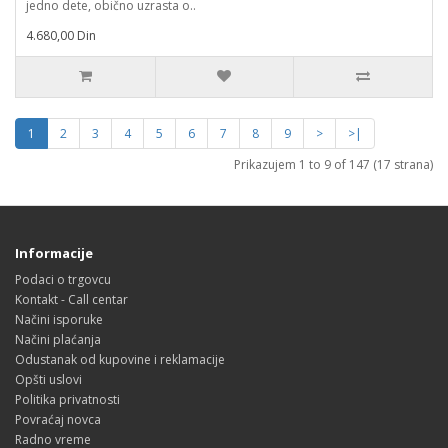
jedno dete, obično uzrasta o..
4.680,00 Din
1
2
3
4
5
6
7
8
9
>
>|
Prikazujem 1 to 9 of 147 (17 strana)
Informacije
Podaci o trgovcu
Kontakt - Call centar
Načini isporuke
Načini plaćanja
Odustanak od kupovine i reklamacije
Opšti uslovi
Politika privatnosti
Povraćaj novca
Radno vreme