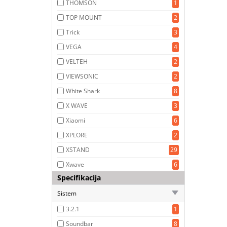
THOMSON
1
TOP MOUNT
2
Trick
3
VEGA
4
VELTEH
2
VIEWSONIC
2
White Shark
8
X WAVE
3
Xiaomi
6
XPLORE
2
XSTAND
29
Xwave
6
Specifikacija
Sistem
3.2.1
1
Soundbar
8