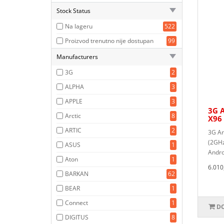
Stock Status
Na lageru
522
Proizvod trenutno nije dostupan
99
Manufacturers
3G
2
ALPHA
3
APPLE
3
3G 
Arctic
8
X96
ARTIC
2
3G An
(2GHz
ASUS
1
Andro
Aton
1
6.010
BARKAN
62
BEAR
1
Connect
1
DO
DIGITUS
8