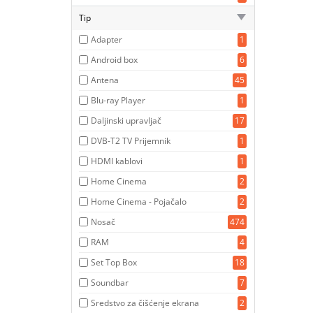
Tip
Adapter
1
Android box
6
Antena
45
Blu-ray Player
1
Daljinski upravljač
17
DVB-T2 TV Prijemnik
1
HDMI kablovi
1
Home Cinema
2
Home Cinema - Pojačalo
2
Nosač
474
RAM
4
Set Top Box
18
Soundbar
7
Sredstvo za čišćenje ekrana
2