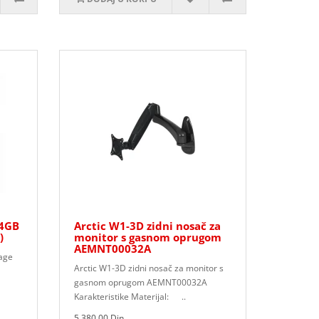
64GB
Arctic W1-3D zidni nosač za
)
monitor s gasnom oprugom
AEMNT00032A
rage
Arctic W1-3D zidni nosač za monitor s
gasnom oprugom AEMNT00032A
Karakteristike Materijal: ..
5.380,00 Din