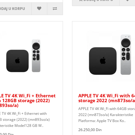
DAJ U KORPU
E TV 4K Wi_Fi + Ethernet
APPLE TV 4K Wi_Fi with 
 128GB storage (2022)
storage 2022 (mn873so/a
893so/a)
APPLE TV 4K Wi_Fi with 64GB sto
 TV 4K Wi_Fi + Ethernet with
2022 (mn873so/a) Karakteristike
 storage (2022) (mn893so/a)
Platforma: Apple TV Box Ko..
teristike Model128 GB W..
26.250,00 Din
0,00 Din