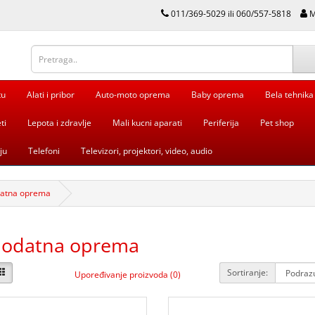
011/369-5029 ili 060/557-5818
M
tu
Alati i pribor
Auto-moto oprema
Baby oprema
Bela tehnika
ti
Lepota i zdravlje
Mali kucni aparati
Periferija
Pet shop
ju
Telefoni
Televizori, projektori, video, audio
datna oprema
dodatna oprema
Sortiranje:
Upoređivanje proizvoda (0)