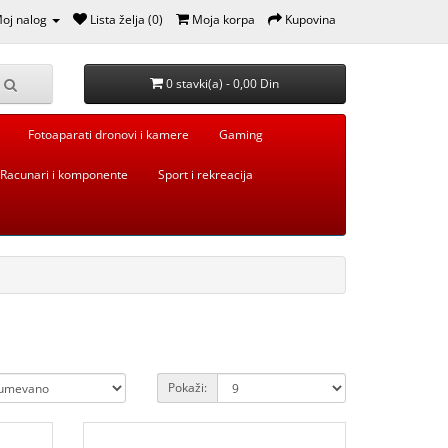
oj nalog
Lista želja (0)
Moja korpa
Kupovina
0 stavki(a) - 0,00 Din
Fotoaparati dronovi i kamere
Gaming
Racunari i komponente
Sport i rekreacija
Pokaži: