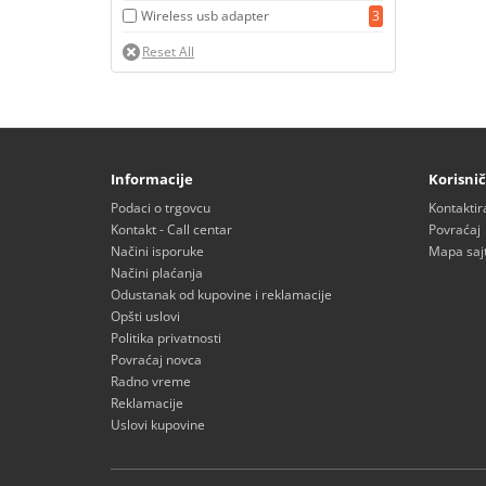
Wireless usb adapter
3
Informacije
Korisnič
Podaci o trgovcu
Kontaktir
Kontakt - Call centar
Povraćaj
Načini isporuke
Mapa saj
Načini plaćanja
Odustanak od kupovine i reklamacije
Opšti uslovi
Politika privatnosti
Povraćaj novca
Radno vreme
Reklamacije
Uslovi kupovine