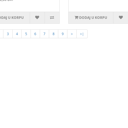
DAJ U KORPU
DODAJ U KORPU
3
4
5
6
7
8
9
>
>|