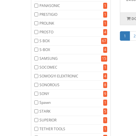
PANASONIC
1
PRESTIGIO
1
DO
PROLINK
1
PROSTO
4
1
2
S BOX
67
S-BOX
4
SAMSUNG
15
SOCOMEC
1
SOMOGYI ELEKTRONIC
4
SONOROUS
8
SONY
9
Spawn
1
STARK
5
SUPERIOR
1
TETHER TOOLS
1