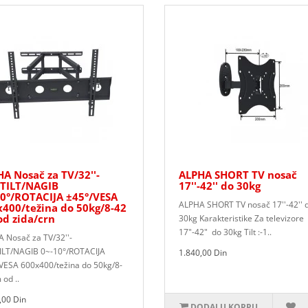
A Nosač za TV/32''-
ALPHA SHORT TV nosač
/TILT/NAGIB
17''-42'' do 30kg
0°/ROTACIJA ±45°/VESA
ALPHA SHORT TV nosač 17''-42'' 
400/težina do 50kg/8-42
d zida/crn
30kg Karakteristike Za televizore
17"-42" do 30kg Tilt :-1..
 Nosač za TV/32''-
TILT/NAGIB 0~-10°/ROTACIJA
1.840,00 Din
VESA 600x400/težina do 50kg/8-
 od ..
,00 Din
DODAJ U KORPU