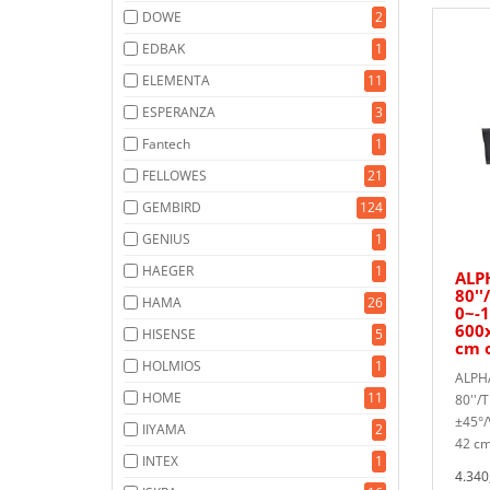
DOWE
2
EDBAK
1
ELEMENTA
11
ESPERANZA
3
Fantech
1
FELLOWES
21
GEMBIRD
124
GENIUS
1
HAEGER
1
ALPH
80''
HAMA
26
0~-1
600x
HISENSE
5
cm o
HOLMIOS
1
ALPHA
HOME
11
80''/
±45°/
IIYAMA
2
42 cm
INTEX
1
4.340