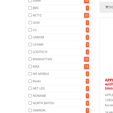
ISKRA
16
DO
JWD
1
KETTZ
20
LEXA
1
LG
4
LINKOM
3
LIYAMA
3
LOGITECH
2
MANHATTAN
39
MAX
16
MS MOBILE
2
APPL
Nedis
5
with
(mn
NET LED
2
APPLE
NONAME
1
128GB
NORTH BAYOU
5
Karak
ONKRON
7
24.66