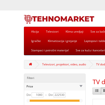
Akcija
Televizori
Klima uredjaji
Sve za baš
Igračke
Klimatizacija i grejanje
Laptopovi i table
Stampaci i potrošni materijal
Sve za kuću i kancelari
Televizori, projektori, video, audio
TV do
Filteri
TV 
Price
Din
–
Din