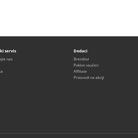
ki servis
Dodaci
ajte nas
Brendovi
Poklon vaučeri
ta
Affiliate
Proizvodi na akciji