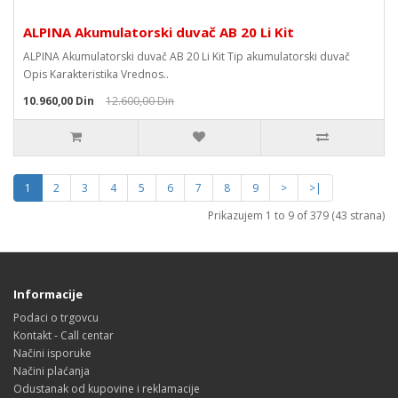
ALPINA Akumulatorski duvač AB 20 Li Kit
ALPINA Akumulatorski duvač AB 20 Li Kit Tip akumulatorski duvač
Opis Karakteristika Vrednos..
10.960,00 Din
12.600,00 Din
1
2
3
4
5
6
7
8
9
>
>|
Prikazujem 1 to 9 of 379 (43 strana)
Informacije
Podaci o trgovcu
Kontakt - Call centar
Načini isporuke
Načini plaćanja
Odustanak od kupovine i reklamacije