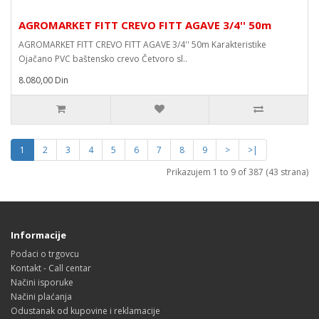
AGROMARKET FITT CREVO FITT AGAVE 3/4'' 50m
AGROMARKET FITT CREVO FITT AGAVE 3/4'' 50m Karakteristike
Ojačano PVC baštensko crevo Četvoro sl..
8.080,00 Din
1
2
3
4
5
6
7
8
9
>
>|
Prikazujem 1 to 9 of 387 (43 strana)
Informacije
Podaci o trgovcu
Kontakt - Call centar
Načini isporuke
Načini plaćanja
Odustanak od kupovine i reklamacije