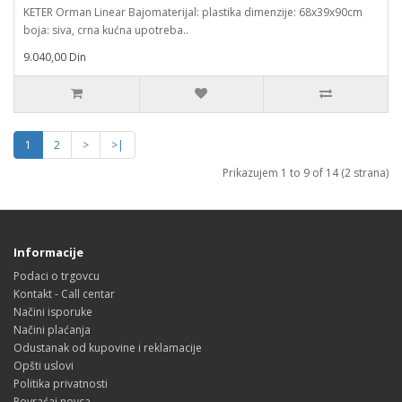
KETER Orman Linear Bajomaterijal: plastika dimenzije: 68x39x90cm
boja: siva, crna kućna upotreba..
9.040,00 Din
1
2
>
>|
Prikazujem 1 to 9 of 14 (2 strana)
Informacije
Podaci o trgovcu
Kontakt - Call centar
Načini isporuke
Načini plaćanja
Odustanak od kupovine i reklamacije
Opšti uslovi
Politika privatnosti
Povraćaj novca