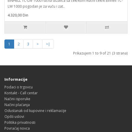
EINHELL TC-LW 1000 ručna dizalica sa čekrkom Ručni čekrk Einhell TC-
LW 1000 pogodan je za vuču i zat..
4.320,00 Din
1
2
3
>
>|
Prikazujem 1 to 9 of 21 (3 strana)
Informacije
Podaci o trgovcu
Kontakt - Call centar
Načini isporuke
Načini plaćanja
Odustanak od kupovine i reklamacije
Opšti uslovi
Politika privatnosti
Povraćaj novca