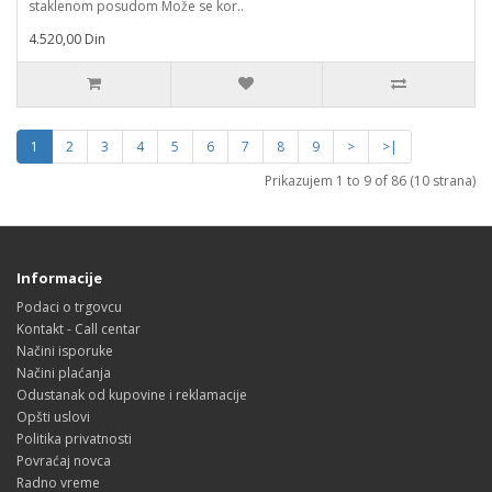
staklenom posudom Može se kor..
4.520,00 Din
1
2
3
4
5
6
7
8
9
>
>|
Prikazujem 1 to 9 of 86 (10 strana)
Informacije
Podaci o trgovcu
Kontakt - Call centar
Načini isporuke
Načini plaćanja
Odustanak od kupovine i reklamacije
Opšti uslovi
Politika privatnosti
Povraćaj novca
Radno vreme