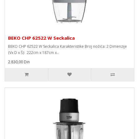
BEKO CHP 62522 W Seckalica
BEKO CHP 62522 W Seckalica Karakteristike Broj nožića: 2 Dimenzije
(Vx D x Š): 222cm x 187cm x..
2.830,00 Din