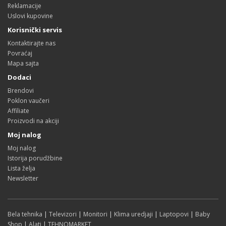
Reklamacije
Uslovi kupovine
Korisnički servis
Kontaktirajte nas
Povraćaj
Mapa sajta
Dodaci
Brendovi
Poklon vaučeri
Affiliate
Proizvodi na akciji
Moj nalog
Moj nalog
Istorija porudžbine
Lista želja
Newsletter
Bela tehnika
|
Televizori
|
Monitori
|
Klima uredjaji
|
Laptopovi
|
Baby
Shop
|
Alati
|
TEHNOMARKET