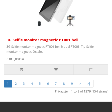
3G Selfie monitor magnetic PT001 beli
3G Selfie monitor magnetic PT001 beli Model PT001 Tip Selfie
monitor magnetic Ostalo..
6.010,00 Din
1
2
3
4
5
6
7
8
9
>
>|
Prikazujem 1 to 9 of 1379 (154 strana)