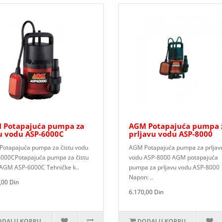
 Potapajuća pumpa za
AGM Potapajuća pumpa 
u vodu ASP-6000C
prljavu vodu ASP-8000
otapajuća pumpa za čistu vodu
AGM Potapajuća pumpa za prljav
000CPotapajuća pumpa za čistu
vodu ASP-8000 AGM potapajuća
AGM ASP-6000C Tehničke k..
pumpa za prljavu vodu ASP-8000
Napon: ..
,00 Din
6.170,00 Din
DAJ U KORPU
DODAJ U KORPU