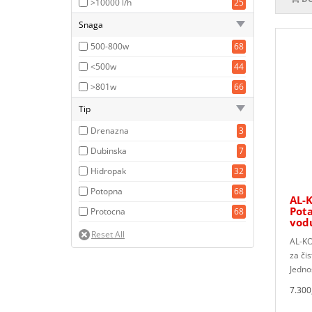
>10000 l/h
25
Snaga
500-800w
68
<500w
44
>801w
66
Tip
Drenazna
3
Dubinska
7
Hidropak
32
Potopna
68
AL-
Pot
Protocna
68
vod
AL-KO
za či
Jedno
7.300