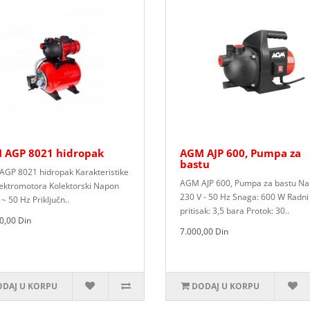
 AGP 8021 hidropak
AGM AJP 600, Pumpa za
bastu
GP 8021 hidropak Karakteristike
AGM AJP 600, Pumpa za bastu Na
lektromotora Kolektorski Napon
230 V - 50 Hz Snaga: 600 W Radni
~ 50 Hz Priključn..
pritisak: 3,5 bara Protok: 30..
0,00 Din
7.000,00 Din
DAJ U KORPU
DODAJ U KORPU