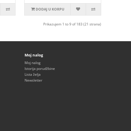
DODAJ U KORPU
Prikazujem 1 to 9 of 183 (21 strana)
Moj nalog
Moj nalog
Istorija porudžbine
Lista želja
Newsletter