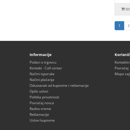
DO
1
2
Informacije
Korisnič
Podaci o trgovcu
Kontaktir
Kontakt - Call centar
Povraćaj
Načini isporuke
Mapa saj
Načini plaćanja
Odustanak od kupovine i reklamacije
Opšti uslovi
Politika privatnosti
Povraćaj novca
Radno vreme
Reklamacije
Uslovi kupovine