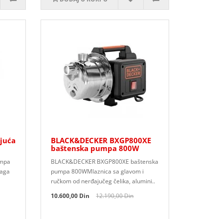
juća
BLACK&DECKER BXGP800XE
baštenska pumpa 800W
umpa
BLACK&DECKER BXGP800XE baštenska
naga
pumpa 800WMlaznica sa glavom i
ručkom od nerđajučeg čelika, alumini..
10.600,00 Din
12.190,00 Din