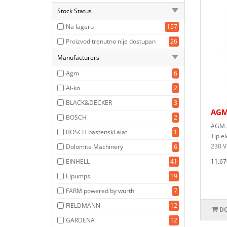
Stock Status
Na lageru
157
Proizvod trenutno nije dostupan
26
Manufacturers
Agm
6
Al-ko
2
BLACK&DECKER
3
AGM
BOSCH
2
AGM A
BOSCH bastenski alat
1
Tip e
230 V 
Dolomite Machinery
6
EINHELL
41
11.67
Elpumps
19
FARM powered by wurth
7
FIELDMANN
12
DO
GARDENA
12