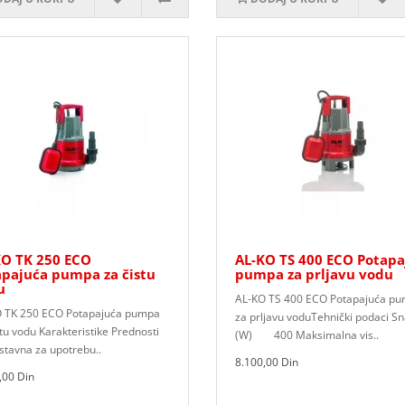
KO TK 250 ECO
AL-KO TS 400 ECO Potapa
apajuća pumpa za čistu
pumpa za prljavu vodu
u
AL-KO TS 400 ECO Potapajuća p
 TK 250 ECO Potapajuća pumpa
za prljavu voduTehnički podaci S
stu vodu Karakteristike Prednosti
(W) 400 Maksimalna vis..
stavna za upotrebu..
8.100,00 Din
,00 Din