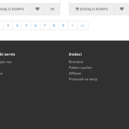
DAJ U KORPU
DODAJ U KORPU
3
4
5
6
7
8
9
>
>|
ki servis
Dodaci
ajte nas
Brendovi
Poklon vaučeri
ta
Affiliate
Proizvodi na akciji