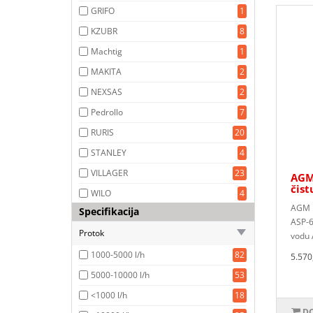
GRIFO
1
KZUBR
8
Machtig
1
MAKITA
2
NEXSAS
2
Pedrollo
7
RURIS
20
STANLEY
4
VILLAGER
23
AGM
čist
WILO
4
AGM P
Specifikacija
ASP-6
Protok
vodu 
1000-5000 l/h
82
5.570
5000-10000 l/h
53
<1000 l/h
18
DO