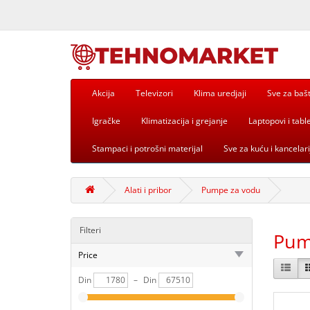
Akcija
Televizori
Klima uredjaji
Sve za baš
Igračke
Klimatizacija i grejanje
Laptopovi i table
Stampaci i potrošni materijal
Sve za kuću i kancelari
Alati i pribor
Pumpe za vodu
Filteri
Pum
Price
Din
–
Din