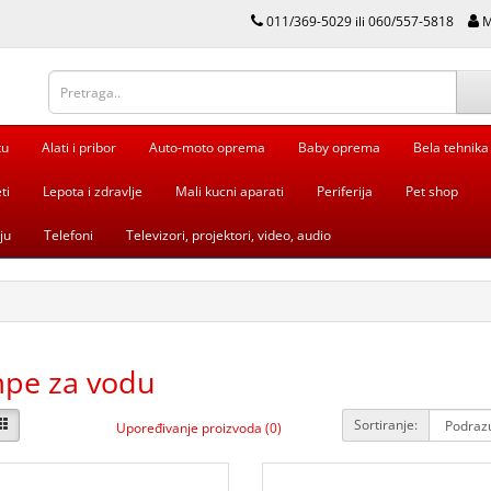
011/369-5029 ili 060/557-5818
M
tu
Alati i pribor
Auto-moto oprema
Baby oprema
Bela tehnika
ti
Lepota i zdravlje
Mali kucni aparati
Periferija
Pet shop
ju
Telefoni
Televizori, projektori, video, audio
pe za vodu
Sortiranje:
Upoređivanje proizvoda (0)