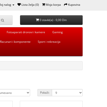
oj nalog
Lista želja (0)
Moja korpa
Kupovina
0 stavki(a) - 0,00 Din
Fotoaparati dronovi i kamere
Gaming
Racunari i komponente
Sport i rekreacija
Pokaži: