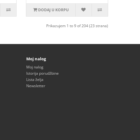
DODAJ U KORPU
Prikazujem 1 to 9 of 204 (23 strana)
Moj nalog
Moj nalog
Istorija porudžbine
Lista želja
Newsletter