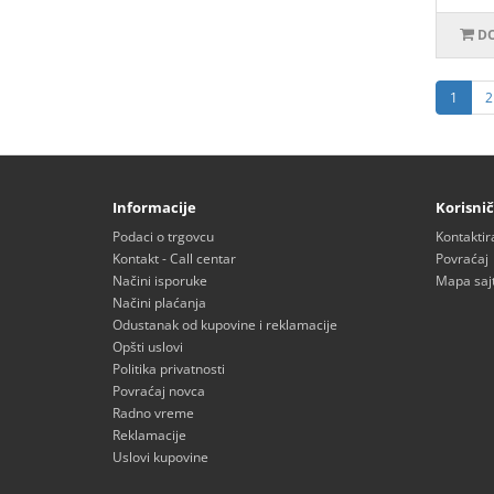
DO
1
2
Informacije
Korisnič
Podaci o trgovcu
Kontaktir
Kontakt - Call centar
Povraćaj
Načini isporuke
Mapa saj
Načini plaćanja
Odustanak od kupovine i reklamacije
Opšti uslovi
Politika privatnosti
Povraćaj novca
Radno vreme
Reklamacije
Uslovi kupovine