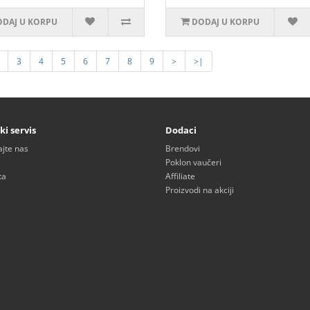
DAJ U KORPU
DODAJ U KORPU
3
4
5
6
7
8
9
>
>|
ki servis
Dodaci
ajte nas
Brendovi
Poklon vaučeri
ta
Affiliate
Proizvodi na akciji