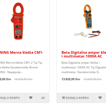
NING Merna klešta CM1-
Beta Digitalna amper kl
i multimetar 1000A AC
NG Merna klešta CM1-2 Tip Tip
Beta Digitalna amper klešta i
 klešta Karakteristike Brend
multimetar 1000A AC Tip Digitaln
NG Napajanje ..
multimetar Karakteristike D..
0,00 Din
18.690,00 Din
13.820,00 Din
15.890,00 Din
DAJ U KORPU
DODAJ U KORPU