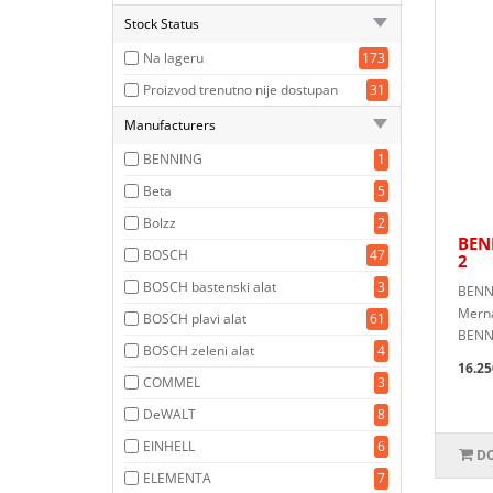
Stock Status
Na lageru
173
Proizvod trenutno nije dostupan
31
Manufacturers
BENNING
1
Beta
5
Bolzz
2
BEN
BOSCH
47
2
BOSCH bastenski alat
3
BENNI
Merna
BOSCH plavi alat
61
BENNI
BOSCH zeleni alat
4
16.25
COMMEL
3
DeWALT
8
EINHELL
6
DO
ELEMENTA
7