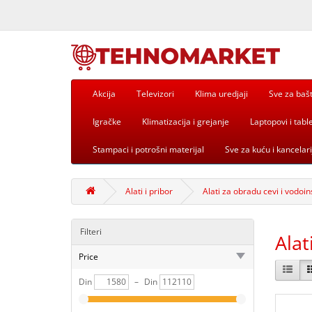
Akcija
Televizori
Klima uredjaji
Sve za baš
Igračke
Klimatizacija i grejanje
Laptopovi i table
Stampaci i potrošni materijal
Sve za kuću i kancelari
Alati i pribor
Alati za obradu cevi i vodoin
Filteri
Alat
Price
Din
–
Din