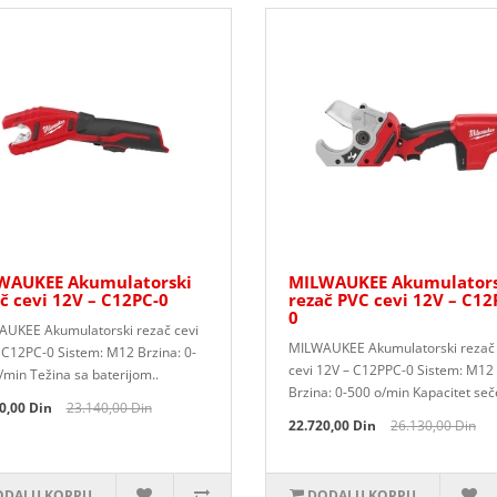
WAUKEE Akumulatorski
MILWAUKEE Akumulators
č cevi 12V – C12PC-0
rezač PVC cevi 12V – C12
0
UKEE Akumulatorski rezač cevi
MILWAUKEE Akumulatorski rezač
 C12PC-0 Sistem: M12 Brzina: 0-
cevi 12V – C12PPC-0 Sistem: M12
/min Težina sa baterijom..
Brzina: 0-500 o/min Kapacitet seče
0,00 Din
23.140,00 Din
22.720,00 Din
26.130,00 Din
DAJ U KORPU
DODAJ U KORPU