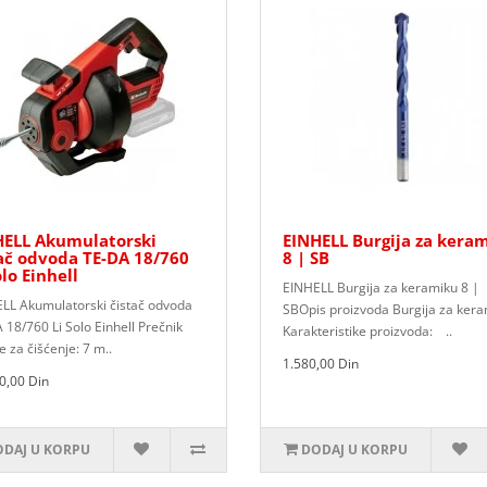
HELL Akumulatorski
EINHELL Burgija za kera
ač odvoda TE-DA 18/760
8 | SB
olo Einhell
EINHELL Burgija za keramiku 8 |
LL Akumulatorski čistač odvoda
SBOpis proizvoda Burgija za ker
 18/760 Li Solo Einhell Prečnik
Karakteristike proizvoda: ..
e za čišćenje: 7 m..
1.580,00 Din
0,00 Din
DAJ U KORPU
DODAJ U KORPU