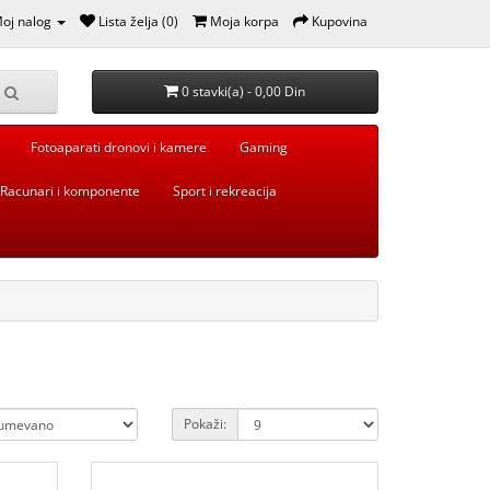
oj nalog
Lista želja (0)
Moja korpa
Kupovina
0 stavki(a) - 0,00 Din
Fotoaparati dronovi i kamere
Gaming
Racunari i komponente
Sport i rekreacija
Pokaži: