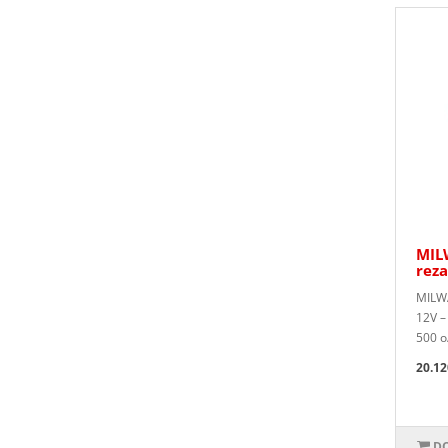
MIL
reza
MILWA
12V –
500 o
20.12
DO