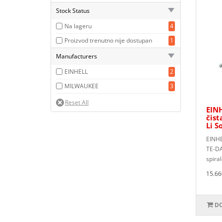
Stock Status
Na lageru
4
Proizvod trenutno nije dostupan
1
Manufacturers
EINHELL
2
MILWAUKEE
3
EIN
čist
Li S
EINHE
TE-DA
spiral
15.66
DO