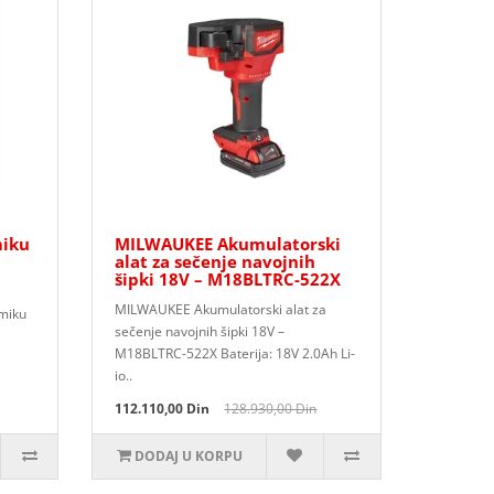
miku
MILWAUKEE Akumulatorski
alat za sečenje navojnih
šipki 18V – M18BLTRC-522X
MILWAUKEE Akumulatorski alat za
amiku
sečenje navojnih šipki 18V –
M18BLTRC-522X Baterija: 18V 2.0Ah Li-
io..
112.110,00 Din
128.930,00 Din
DODAJ U KORPU