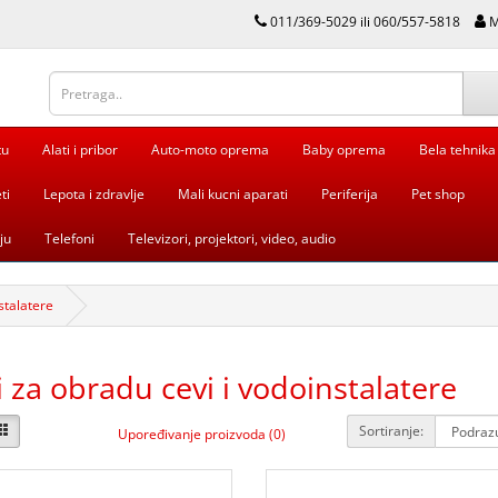
011/369-5029 ili 060/557-5818
M
tu
Alati i pribor
Auto-moto oprema
Baby oprema
Bela tehnika
ti
Lepota i zdravlje
Mali kucni aparati
Periferija
Pet shop
ju
Telefoni
Televizori, projektori, video, audio
stalatere
i za obradu cevi i vodoinstalatere
Sortiranje:
Upoređivanje proizvoda (0)