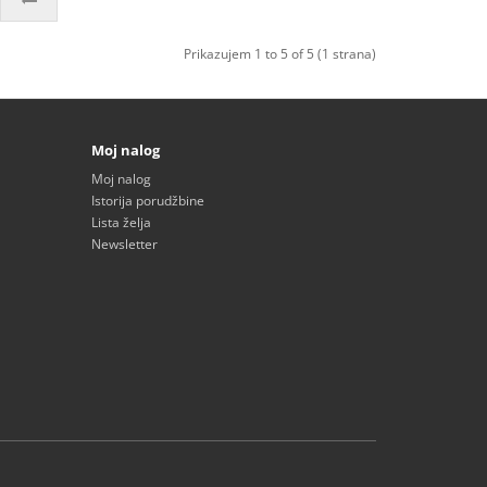
Prikazujem 1 to 5 of 5 (1 strana)
Moj nalog
Moj nalog
Istorija porudžbine
Lista želja
Newsletter