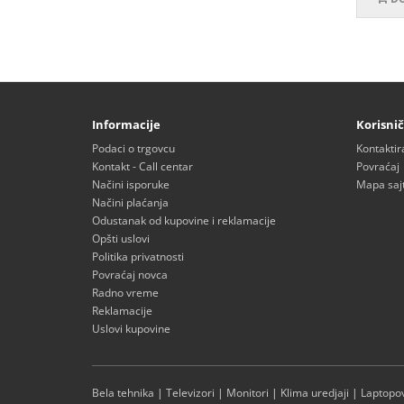
Informacije
Korisnič
Podaci o trgovcu
Kontaktir
Kontakt - Call centar
Povraćaj
Načini isporuke
Mapa saj
Načini plaćanja
Odustanak od kupovine i reklamacije
Opšti uslovi
Politika privatnosti
Povraćaj novca
Radno vreme
Reklamacije
Uslovi kupovine
Bela tehnika
|
Televizori
|
Monitori
|
Klima uredjaji
|
Laptopov