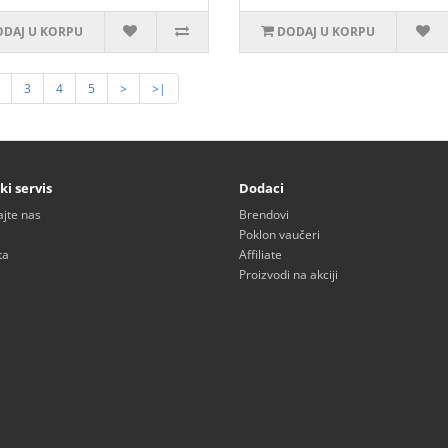
DAJ U KORPU
DODAJ U KORPU
3
4
5
>
>|
ki servis
Dodaci
ajte nas
Brendovi
Poklon vaučeri
ta
Affiliate
Proizvodi na akciji