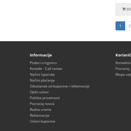
DO
1
2
Informacije
Korisnič
Podaci o trgovcu
Kontaktir
Kontakt - Call centar
Povraćaj
Načini isporuke
Mapa saj
Načini plaćanja
Odustanak od kupovine i reklamacije
Opšti uslovi
Politika privatnosti
Povraćaj novca
Radno vreme
Reklamacije
Uslovi kupovine