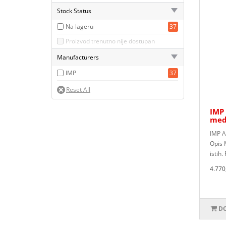
Stock Status
Na lageru
37
Proizvod trenutno nije dostupan
Manufacturers
IMP
37
IMP
med
IMP A
Opis 
istih
4.770
DO