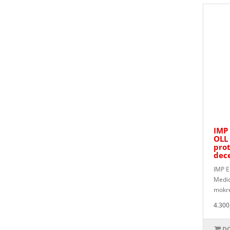
IMP
OLL 
pro
dec
IMP 
Medic
mokre
4.300
DO