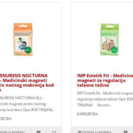
 ENURESIS NOCTURNA
IMP Estetik Fit - Medicin
- Medicinski magneti
magneti za regulaciju
tiv noćnog mokrenja kod
telesne težine
e
IMP Estetik Fit - Medicinski magne
ENURESIS NOCTURNA OLL -
regulaciju telesne težine Opis RO
inski magneti protiv noćnog
TRAJANJA Kerami..
nja kod dece Opis ROK TRAJANJ..
6.450,00 Din
,00 Din
DAJ U KORPU
DODAJ U KORPU