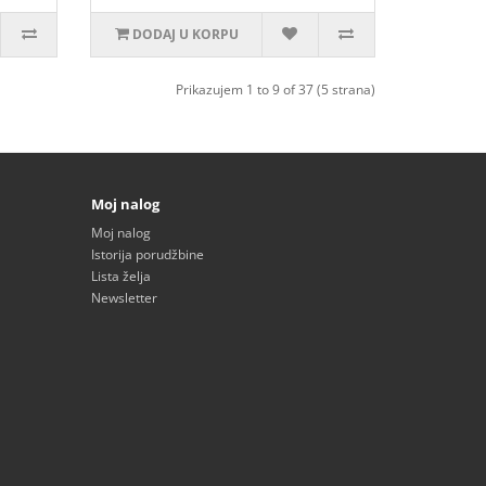
DODAJ U KORPU
Prikazujem 1 to 9 of 37 (5 strana)
Moj nalog
Moj nalog
Istorija porudžbine
Lista želja
Newsletter