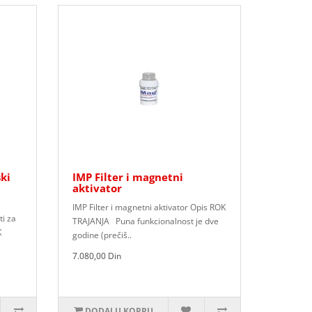
ski
IMP Filter i magnetni
aktivator
IMP Filter i magnetni aktivator Opis ROK
ti za
TRAJANJA Puna funkcionalnost je dve
K
godine (prečiš..
7.080,00 Din
DODAJ U KORPU