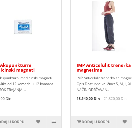
 Akupunkturni
IMP Anticelulit trenerka
icinski magneti
magnetima
kupunkturni medicinski magneti
IMP Anticelulit trenerka sa magn
Miks od 12 komada ili 12 komada
Opis Dostupne veličine: S, M, L, XL
. ROK TRAJANJA ..
NAČIN ODRŽAVAN..
,00 Din
18.540,00 Din
21.320,00 Din
DAJ U KORPU
DODAJ U KORPU