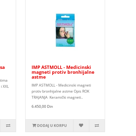
 sa
IMP ASTMOLL - Medicinski
magneti protiv bronhijalne
astme
etima
IMP ASTMOLL - Medicinski magneti
 i XXL
protiv bronhijalne astme Opis ROK
TRAJANJA Keramički magneti..
6.450,00 Din
DODAJ U KORPU