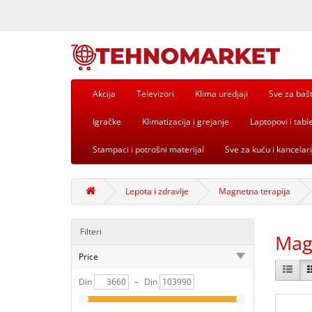
Akcija
Televizori
Klima uredjaji
Sve za baš
Igračke
Klimatizacija i grejanje
Laptopovi i table
Stampaci i potrošni materijal
Sve za kuću i kancelari
Lepota i zdravlje
Magnetna terapija
Filteri
Mag
Price
Din
–
Din