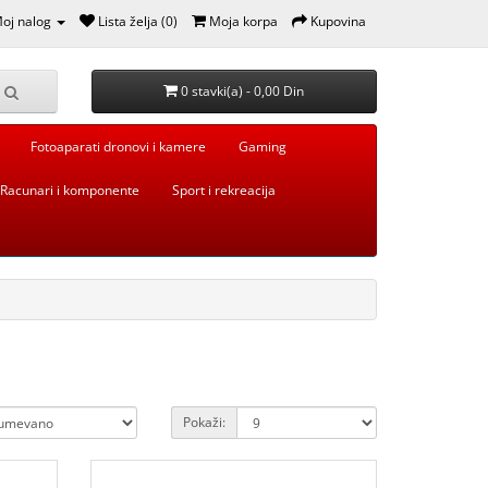
oj nalog
Lista želja (0)
Moja korpa
Kupovina
0 stavki(a) - 0,00 Din
Fotoaparati dronovi i kamere
Gaming
Racunari i komponente
Sport i rekreacija
Pokaži: