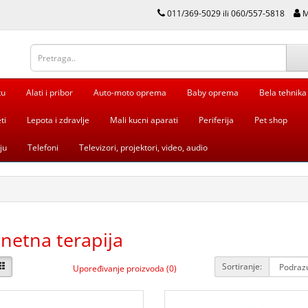
011/369-5029 ili 060/557-5818
M
tu
Alati i pribor
Auto-moto oprema
Baby oprema
Bela tehnika
ti
Lepota i zdravlje
Mali kucni aparati
Periferija
Pet shop
ju
Telefoni
Televizori, projektori, video, audio
netna terapija
Sortiranje:
Upoređivanje proizvoda (0)