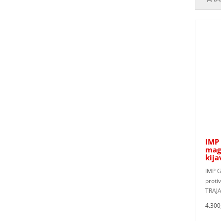
IMP 
magn
kija
IMP G
protiv
TRAJA
4.300