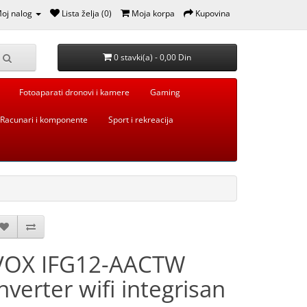
oj nalog
Lista želja (0)
Moja korpa
Kupovina
0 stavki(a) - 0,00 Din
Fotoaparati dronovi i kamere
Gaming
Racunari i komponente
Sport i rekreacija
VOX IFG12-AACTW
inverter wifi integrisan