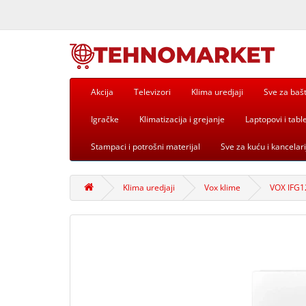
Akcija
Televizori
Klima uredjaji
Sve za baš
Igračke
Klimatizacija i grejanje
Laptopovi i table
Stampaci i potrošni materijal
Sve za kuću i kancelari
Klima uredjaji
Vox klime
VOX IFG12