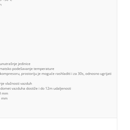
h
 unutrašnje jedinice
omatsko podešavanje temperature
 kompresoru, prostoriju je moguće rashladiti i za 30s, odnosno ugrijati
nje vlažnosti vazduh
domet vazduha dostiže i do 12m udaljenosti
00 mm
78 mm