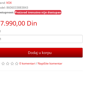
and:
VOX
del: 8606033883843
stupnost:
Proizvod trenutno nije dostupan
7.990,00 Din
l
Dodaj u korpu
0 komentari
/
Napišite komentar