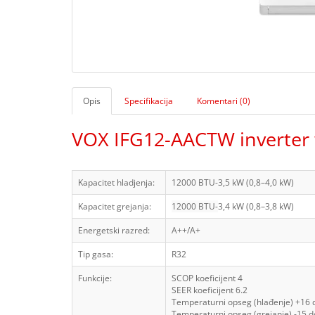
Opis
Specifikacija
Komentari (0)
VOX IFG12-AACTW inverter w
Kapacitet hladjenja:
12000 BTU-3,5 kW (0,8–4,0 kW)
Kapacitet grejanja:
12000 BTU-
3,4 kW (0,8–3,8 kW)
Energetski razred:
A++/A+
Tip gasa:
R32
Funkcije:
SCOP koeficijent
4
SEER koeficijent
6.2
Temperaturni opseg (hlađenje)
+16 
Temperaturni opseg (grejanje)
-15 d