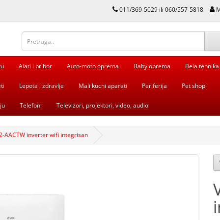
011/369-5029 ili 060/557-5818
M
tu
Alati i pribor
Auto-moto oprema
Baby oprema
Bela tehnika
ti
Lepota i zdravlje
Mali kucni aparati
Periferija
Pet shop
ju
Telefoni
Televizori, projektori, video, audio
-AACTW inverter wifi integrisan