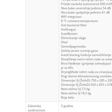
Protok vazduha (zatvoreno)
600 m3/
Nivo buke unutrašnje jedinice
54 dB
Nivo buke spoljašnje jedinice
61 dB
WiFi integrisan
8 °C constant temperature
Anti bacterial filter
Antifungus
AutoRestart
Eliminisanje vlage
iFeel
Samodijagnostika
Zaštita protiv curenja gasa
AutoCleaning
funkcija samočišćenja
DeepSleep
noćni režim rada za aut
Brzo hlađenje i grejanje
zahvaljujući
je za 60s
DryingMode
režim rada za smanjiva
Dugi domet klimatizovanog vazduha
Dimenzije UJ (ŠxVxD)
750 x 285 x 2
Dimenzije SJ (ŠxVxD)
650 x 455 x 2
Neto težina UJ
7,5 kg
Neto težina SJ
18,5 kg
Boja
bela
Zakonska
5 godina
saobraznost