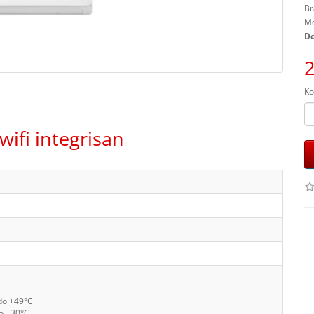
Br
Mo
Do
2
Ko
ifi integrisan
do +49°C
o +30°C