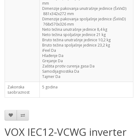
mm
Dimenzije pakovanja unutrašnje jedinice (ŠxVxD)
881x342x272 mm
Dimenzije pakovanja spoljašnje jedinice (ŠxVxD)
768x570x326 mm
Neto težina unutrašnje jedinice
8,4 kg
Neto težina spoljašnje jedinice
21 kg
Bruto težina unutrašnje jedinice
10,2 kg
Bruto težina spoljašnje jedinice
23,2 kg
iFeel
Da
Hlađenje
Da
Grejanje
Da
Zaštita protiv curenja gasa
Da
Samodijagnostika
Da
Tajmer
Da
Zakonska
5 godina
saobraznost
VOX IEC12-VCWG inverter