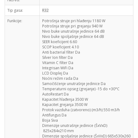
Tip gasa:
R32
Funkcije:
Potrošnja struje pri hlađenju
1180 W
Potrošnja struje pri grejanju
940 W
Nivo buke unutrašnje jedinice
64 dB
Nivo buke spoljašnje jedinice
64 dB
SEER koeficijent
6.60
SCOP koeficijent
4.10
Anti bacterial filter
Da
Silver Ion filter
Da
Vitamin C filter
Da
Integrisan WiFi
Da
LCD Displej
Da
Noćni režim rada
Da
Samočišćenje unutrašnje jedinice
Da
Temperaturni opseg (grejanje)
-15 do +30°C
AutoRestart
Da
Kapacitet hlađenja
3500 W
Kapacitet grejanja
3500 W
Protok vazduha (zatvoreno) (m3/h)
550 m3/h
Antifungus
Da
Boja
Siva
Dimenzije unutrašnje jedinice (ŠxVxD)
825x284x210 mm
Dimenzije spoljašnje jedinice (ŠxVxD)
665x530x260