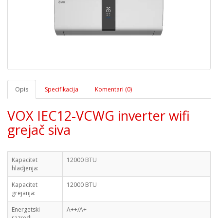
Opis
Specifikacija
Komentari (0)
VOX IEC12-VCWG inverter wifi
grejač siva
Kapacitet
12000 BTU
hladjenja:
Kapacitet
12000 BTU
grejanja:
Energetski
A++/A+
razred: