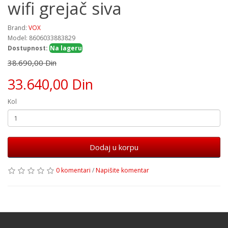
wifi grejač siva
Brand:
VOX
Model: 8606033883829
Dostupnost:
Na lageru
38.690,00 Din
33.640,00 Din
Kol
Dodaj u korpu
0 komentari
/
Napišite komentar