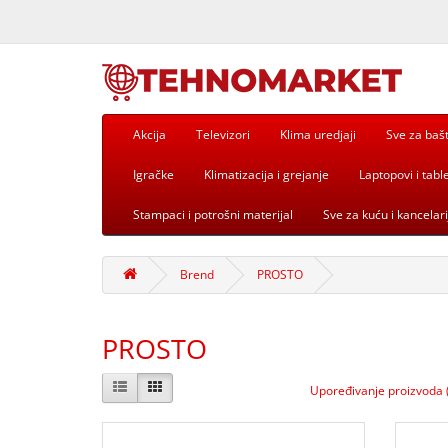
Akcija
Televizori
Klima uredjaji
Sve za baš
Igračke
Klimatizacija i grejanje
Laptopovi i table
Stampaci i potrošni materijal
Sve za kuću i kancelari
Brend
PROSTO
PROSTO
Upoređivanje proizvoda 