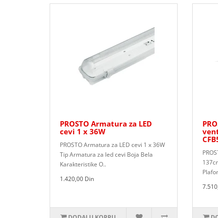
PROSTO Armatura za LED
PROS
cevi 1 x 36W
vent
CFB
PROSTO Armatura za LED cevi 1 x 36W
PROST
Tip Armatura za led cevi Boja Bela
137cm
Karakteristike O..
Plafon
1.420,00 Din
7.510
DODAJ U KORPU
DO