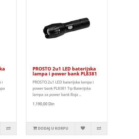
ka
PROSTO 2u1 LED baterijska
lampa i power bank PL8381
 i
PROSTO 2u1 LED baterijska lampa i
mpa
power bank PL8381 Tip Baterijska
lampa sa power bank Boja ..
1.190,00 Din
DODAJ U KORPU