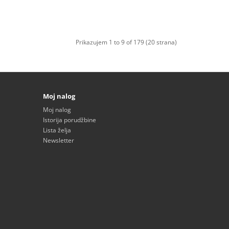
Prikazujem 1 to 9 of 179 (20 strana)
Moj nalog
Moj nalog
Istorija porudžbine
Lista želja
Newsletter