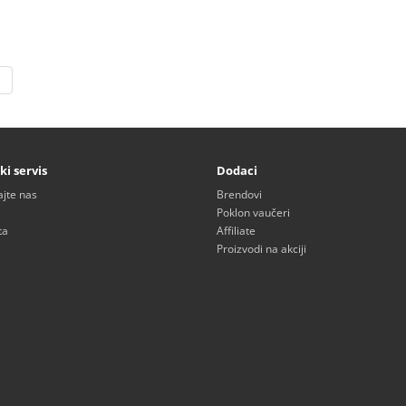
|
ki servis
Dodaci
ajte nas
Brendovi
Poklon vaučeri
ta
Affiliate
Proizvodi na akciji