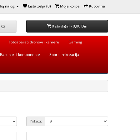
oj nalog
Lista želja (0)
Moja korpa
Kupovina
0 stavki(a) - 0,00 Din
Fotoaparati dronovi i kamere
Gaming
Racunari i komponente
Sport i rekreacija
Pokaži: