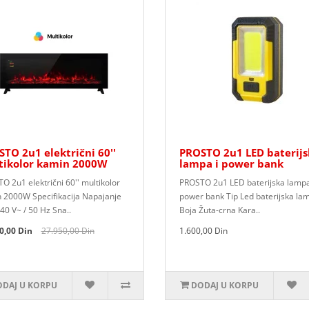
TO 2u1 električni 60''
PROSTO 2u1 LED baterijs
tikolor kamin 2000W
lampa i power bank
O 2u1 električni 60'' multikolor
PROSTO 2u1 LED baterijska lampa
 2000W Specifikacija Napajanje
power bank Tip Led baterijska la
40 V~ / 50 Hz Sna..
Boja Žuta-crna Kara..
0,00 Din
27.950,00 Din
1.600,00 Din
DAJ U KORPU
DODAJ U KORPU