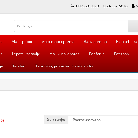
011/369-5029 ili 060/557-5818
M
tu
Alati i pribor
Auto-moto oprema
Baby oprema
Bela tehnika
ti
Lepota i zdravlje
Mali kucni aparati
Periferija
Pet shop
ju
Telefoni
Televizori, projektori, video, audio
Sortiranje:
(0)