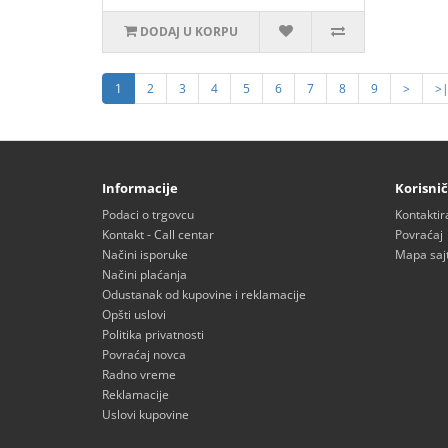
DODAJ U KORPU
1
2
3
4
5
6
7
8
9
>
>
Informacije
Korisnič
Podaci o trgovcu
Kontaktir
Kontakt - Call centar
Povraćaj
Načini isporuke
Mapa saj
Načini plaćanja
Odustanak od kupovine i reklamacije
Opšti uslovi
Politika privatnosti
Povraćaj novca
Radno vreme
Reklamacije
Uslovi kupovine