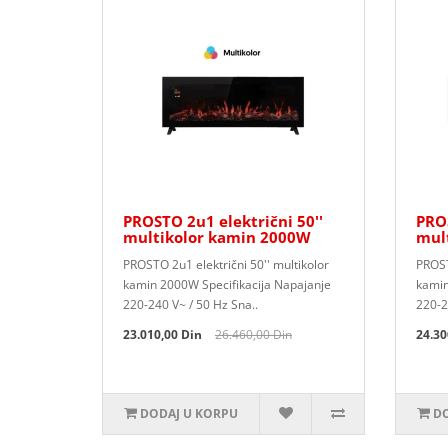
PROSTO 2u1 električni 50''
PROS
multikolor kamin 2000W
mul
PROSTO 2u1 električni 50'' multikolor
PROST
kamin 2000W Specifikacija Napajanje
kamin
220-240 V~ / 50 Hz Sna..
220-2
23.010,00 Din
26.460,00 Din
24.30
DODAJ U KORPU
DO