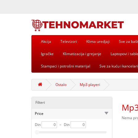
Akcija
Televizori
Klima uredjaji
Sve za baš
Igračke
Klimatizacija i grejanje
Laptopovi i table
Stampaci i potrošni materijal
Sve za kuću i kancelari
Ostalo
Mp3 playeri
Filteri
Mp3
Price
Nema proi
Din
–
Din