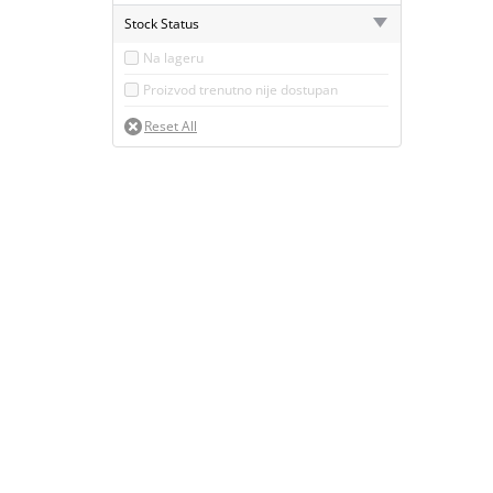
Stock Status
Na lageru
Proizvod trenutno nije dostupan