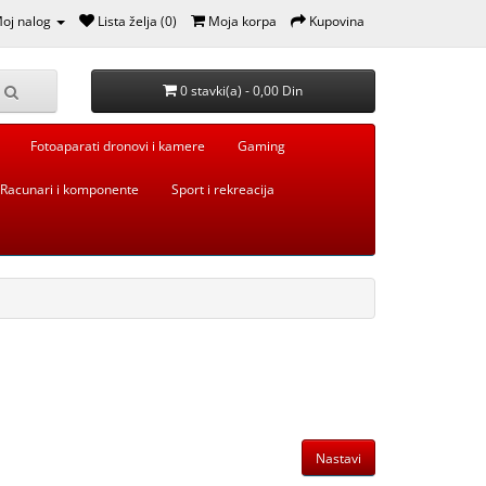
oj nalog
Lista želja (0)
Moja korpa
Kupovina
0 stavki(a) - 0,00 Din
Fotoaparati dronovi i kamere
Gaming
Racunari i komponente
Sport i rekreacija
Nastavi