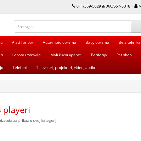
011/369-5029 ili 060/557-5818
M
tu
Alati i pribor
Auto-moto oprema
Baby oprema
Bela tehnika
ti
Lepota i zdravlje
Mali kucni aparati
Periferija
Pet shop
ju
Telefoni
Televizori, projektori, video, audio
 playeri
zvoda za prikaz u ovoj kategoriji.