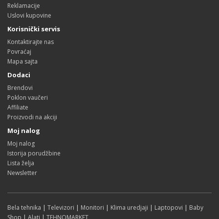
Reklamacije
Uslovi kupovine
Korisnički servis
Kontaktirajte nas
Povraćaj
Mapa sajta
Dodaci
Brendovi
Poklon vaučeri
Affiliate
Proizvodi na akciji
Moj nalog
Moj nalog
Istorija porudžbine
Lista želja
Newsletter
Bela tehnika
|
Televizori
|
Monitori
|
Klima uredjaji
|
Laptopovi
|
Baby
Shop
|
Alati
|
TEHNOMARKET