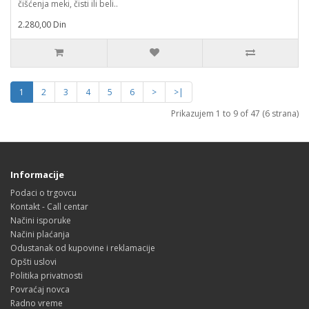
čišćenja meki, čisti ili beli..
2.280,00 Din
1
2
3
4
5
6
>
>|
Prikazujem 1 to 9 of 47 (6 strana)
Informacije
Podaci o trgovcu
Kontakt - Call centar
Načini isporuke
Načini plaćanja
Odustanak od kupovine i reklamacije
Opšti uslovi
Politika privatnosti
Povraćaj novca
Radno vreme