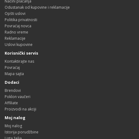
Načini plaćanja
Odustanak od kupovine i reklamacije
Opšti uslovi
Politika privatnosti
Povraćaj novca
Radno vreme
Reklamacije
Uslovi kupovine
Korisnički servis
Kontaktirajte nas
Povraćaj
Mapa sajta
Dodaci
Brendovi
Poklon vaučeri
Affiliate
Proizvodi na akciji
Moj nalog
Moj nalog
Istorija porudžbine
Lista želja