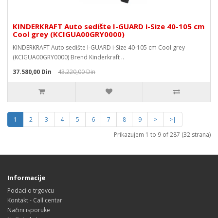
KINDERKRAFT Auto sedište I-GUARD i-Size 40-105 cm
Cool grey (KCIGUA00GRY0000)
KINDERKRAFT Auto sedište I-GUARD i-Size 40-105 cm Cool grey
(KCIGUA00GRY0000) Brend Kinderkraft ..
37.580,00 Din
43.220,00 Din
1
2
3
4
5
6
7
8
9
>
>|
Prikazujem 1 to 9 of 287 (32 strana)
Informacije
Podaci o trgovcu
Kontakt - Call centar
Načini isporuke