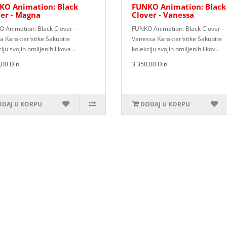
KO Animation: Black
FUNKO Animation: Black
er - Magna
Clover - Vanessa
 Animation: Black Clover -
FUNKO Animation: Black Clover -
 Karakteristike Sakupite
Vanessa Karakteristike Sakupite
iju svojih omiljenih likova ..
kolekciju svojih omiljenih likov..
,00 Din
3.350,00 Din
DAJ U KORPU
DODAJ U KORPU