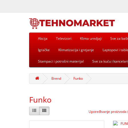
Akcija
Televizori
Klima uredjaji
Sve za baš
Igračke
Klimatizacija i grejanje
Laptopovi i table
Stampaci i potrošni materijal
Sve za kuću i kancelari
Brend
Funko
Funko
Upoređivanje proizvoda 