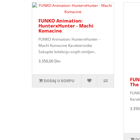
FUNKO Animation:
HunterxHunter - Machi
Komacine
FUNKO Animation: HunterxHunter -
Machi Komacine Karakteristike
Sakupite kolekciju svojih omiljen..
3.350,00 Din
FUN
DODAJ U KORPU
The 
FUNKO
Karakt
3.350
DO