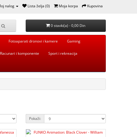
oj nalog
Lista želja (0)
Moja korpa
Kupovina
0 stavki(a) - 0,00 Din
Fotoaparati dronovi i kamere
Gaming
Racunari i komponente
Sport i rekreacija
Pokaži: