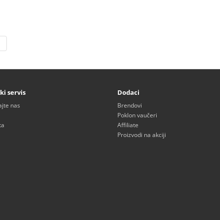
|
ki servis
Dodaci
ajte nas
Brendovi
Poklon vaučeri
ta
Affiliate
Proizvodi na akciji