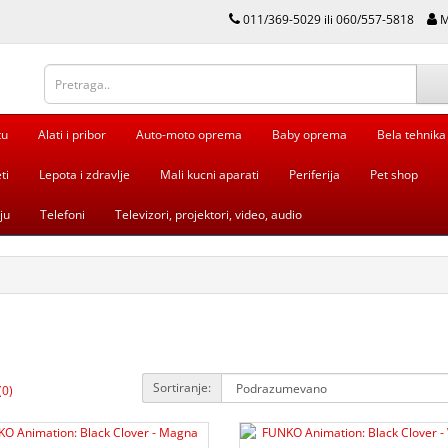
011/369-5029 ili 060/557-5818
M
tu
Alati i pribor
Auto-moto oprema
Baby oprema
Bela tehnika
ti
Lepota i zdravlje
Mali kucni aparati
Periferija
Pet shop
ju
Telefoni
Televizori, projektori, video, audio
Sortiranje:
(0)