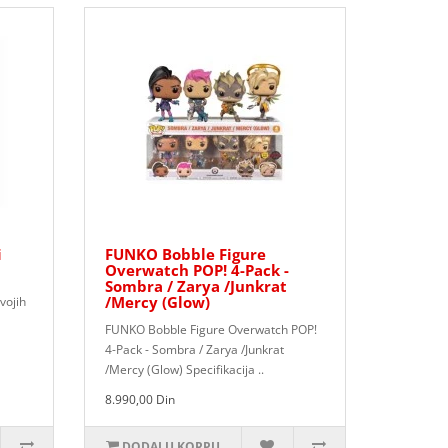
i
FUNKO Bobble Figure
Overwatch POP! 4-Pack -
Sombra / Zarya /Junkrat
/Mercy (Glow)
vojih
FUNKO Bobble Figure Overwatch POP!
4-Pack - Sombra / Zarya /Junkrat
/Mercy (Glow) Specifikacija ..
8.990,00 Din
DODAJ U KORPU