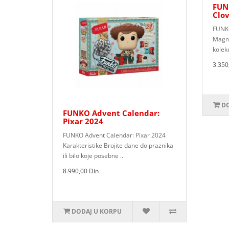
FUN
Clov
FUNKO
Magna
kolekc
3.350
DO
FUNKO Advent Calendar:
Pixar 2024
FUNKO Advent Calendar: Pixar 2024
Karakteristike Brojite dane do praznika
ili bilo koje posebne ..
8.990,00 Din
DODAJ U KORPU