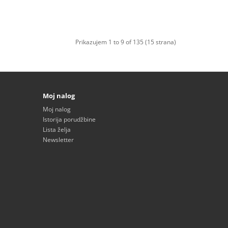
Prikazujem 1 to 9 of 135 (15 strana)
Moj nalog
Moj nalog
Istorija porudžbine
Lista želja
Newsletter