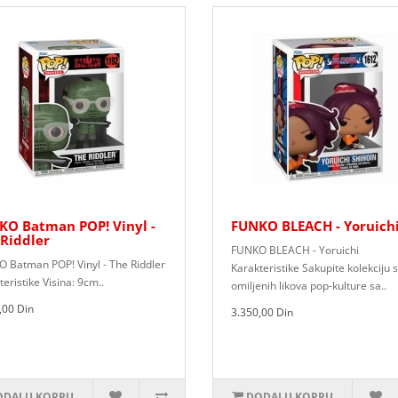
KO Batman POP! Vinyl -
FUNKO BLEACH - Yoruich
Riddler
FUNKO BLEACH - Yoruichi
 Batman POP! Vinyl - The Riddler
Karakteristike Sakupite kolekciju s
eristike Visina: 9cm..
omiljenih likova pop-kulture sa..
,00 Din
3.350,00 Din
DAJ U KORPU
DODAJ U KORPU