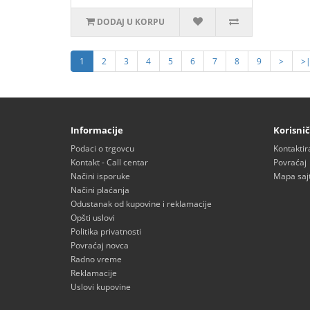
DODAJ U KORPU
1
2
3
4
5
6
7
8
9
>
>
Informacije
Korisnič
Podaci o trgovcu
Kontaktir
Kontakt - Call centar
Povraćaj
Načini isporuke
Mapa saj
Načini plaćanja
Odustanak od kupovine i reklamacije
Opšti uslovi
Politika privatnosti
Povraćaj novca
Radno vreme
Reklamacije
Uslovi kupovine