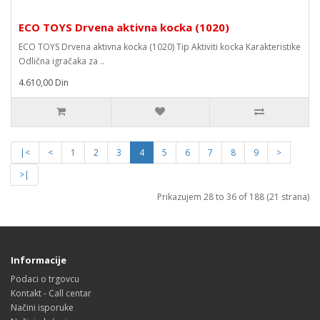
ECO TOYS Drvena aktivna kocka (1020)
ECO TOYS Drvena aktivna kocka (1020) Tip Aktiviti kocka Karakteristike
Odlična igračaka za ..
4.610,00 Din
|<
<
1
2
3
4
5
6
7
8
9
>
>|
Prikazujem 28 to 36 of 188 (21 strana)
Informacije
Podaci o trgovcu
Kontakt - Call centar
Načini isporuke