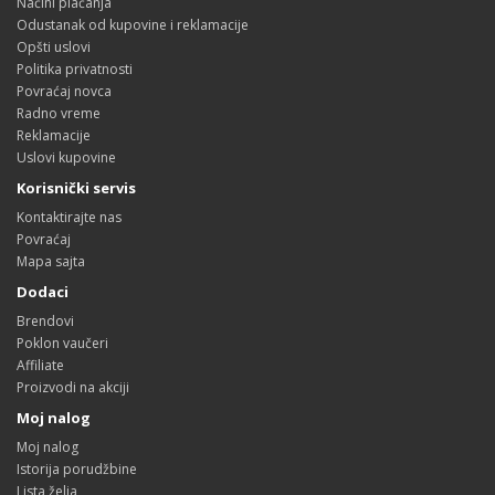
Načini plaćanja
Odustanak od kupovine i reklamacije
Opšti uslovi
Politika privatnosti
Povraćaj novca
Radno vreme
Reklamacije
Uslovi kupovine
Korisnički servis
Kontaktirajte nas
Povraćaj
Mapa sajta
Dodaci
Brendovi
Poklon vaučeri
Affiliate
Proizvodi na akciji
Moj nalog
Moj nalog
Istorija porudžbine
Lista želja