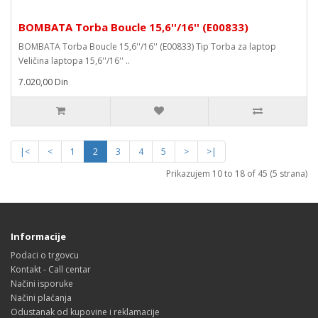
BOMBATA Torba Boucle 15,6''/16'' (E00833)
BOMBATA Torba Boucle 15,6''/16'' (E00833) Tip Torba za laptop
Veličina laptopa 15,6''/16'' ..
7.020,00 Din
|<
<
1
2
3
4
5
>
>|
Prikazujem 10 to 18 of 45 (5 strana)
Informacije
Podaci o trgovcu
Kontakt - Call centar
Načini isporuke
Načini plaćanja
Odustanak od kupovine i reklamacije