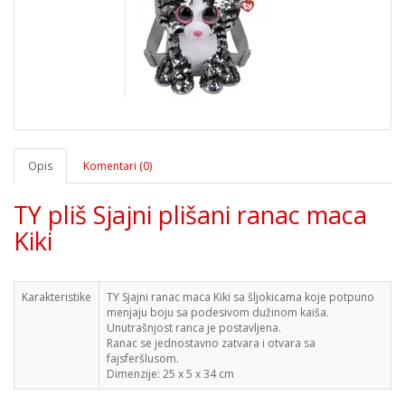
Opis
Komentari (0)
TY pliš Sjajni plišani ranac maca
Kiki
Karakteristike
TY Sjajni ranac maca Kiki sa šljokicama koje potpuno
menjaju boju sa podesivom dužinom kaiša.
Unutrašnjost ranca je postavljena.
Ranac se jednostavno zatvara i otvara sa
fajsferšlusom.
Dimenzije: 25 x 5 x 34 cm