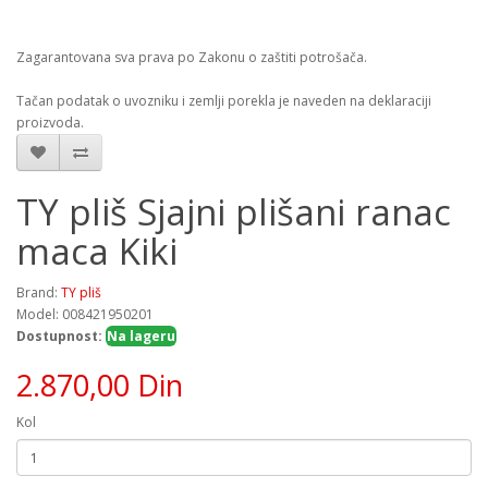
Zagarantovana sva prava po Zakonu o zaštiti potrošača.
Tačan podatak o uvozniku i zemlji porekla je naveden na deklaraciji
proizvoda.
TY pliš Sjajni plišani ranac
maca Kiki
Brand:
TY pliš
Model: 008421950201
Dostupnost:
Na lageru
2.870,00 Din
Kol