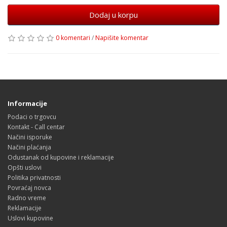
Dodaj u korpu
0 komentari
/
Napišite komentar
Informacije
Podaci o trgovcu
Kontakt - Call centar
Načini isporuke
Načini plaćanja
Odustanak od kupovine i reklamacije
Opšti uslovi
Politika privatnosti
Povraćaj novca
Radno vreme
Reklamacije
Uslovi kupovine