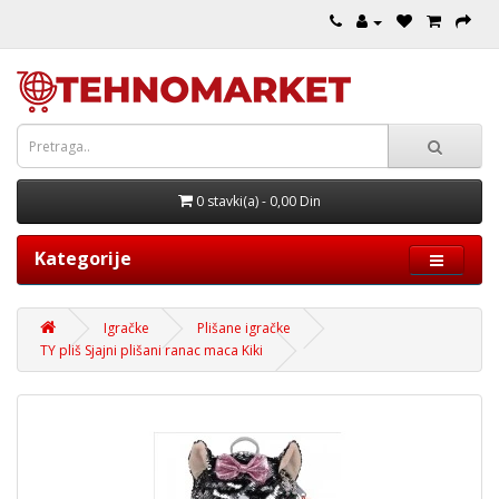
0 stavki(a) - 0,00 Din
Kategorije
Igračke
Plišane igračke
TY pliš Sjajni plišani ranac maca Kiki