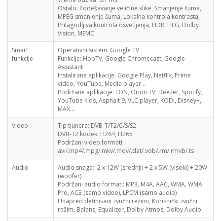
Ostalo: Podešavanje veličine slike, Smanjenje šuma,
MPEG smanjenje šuma, Lokalna kontrola kontrasta,
Prilagodljiva kontrola osvetljenja, HDR, HLG, Dolby
Vision, MEMC
Smart
Operativni sistem: Google TV
funkcije
Funkcije: HbbTV, Google Chromecast, Google
Assistant
Instalirane aplikacije: Google Play, Netflix, Prime
video, YouTube, Media player…
Podržane aplikacije: EON, Orion TV, Deezer, Spotify,
YouTube kids, Asphalt 9, VLC player, KODI, Disney+,
MAX…
Video
Tip tjunera: DVB-T/T2/C/S/S2
DVB-T2 kodek: H264, H265
Podržani video formati:
avi/.mp4/.mpg/.mkv/.mov/.dat/.vob/.rm/.rmvb/.ts
Audio
Audio snaga: 2 x 12W (srednji) + 2 x 5W (visoki) + 20W
(woofer)
Podržani audio formati: MP3, M4A, AAC, WMA, WMA
Pro, AC3 (samo video), LPCM (samo audio)
Unapred definisani zvučni režimi, Korisnički zvučni
režim, Balans, Equalizer, Dolby Atmos, Dolby Audio