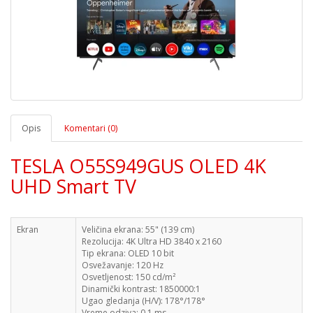
Opis
Komentari (0)
TESLA O55S949GUS OLED 4K
UHD Smart TV
Ekran
Veličina ekrana: 55" (139 cm)
Rezolucija: 4K Ultra HD 3840 x 2160
Tip ekrana: OLED 10 bit
Osvežavanje: 120 Hz
Osvetljenost: 150 cd/m²
Dinamički kontrast: 1850000:1
Ugao gledanja (H/V): 178°/178°
Vreme odziva: 0.1 ms