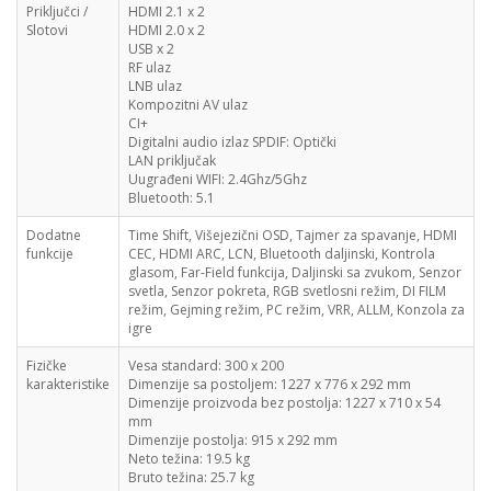
Priključci /
HDMI 2.1 x 2
Slotovi
HDMI 2.0 x 2
USB x 2
RF ulaz
LNB ulaz
Kompozitni AV ulaz
CI+
Digitalni audio izlaz SPDIF: Optički
LAN priključak
Uugrađeni WIFI: 2.4Ghz/5Ghz
Bluetooth: 5.1
Dodatne
Time Shift, Višejezični OSD, Tajmer za spavanje, HDMI
funkcije
CEC, HDMI ARC, LCN, Bluetooth daljinski, Kontrola
glasom, Far-Field funkcija, Daljinski sa zvukom, Senzor
svetla, Senzor pokreta, RGB svetlosni režim, DI FILM
režim, Gejming režim, PC režim, VRR, ALLM, Konzola za
igre
Fizičke
Vesa standard: 300 x 200
karakteristike
Dimenzije sa postoljem: 1227 x 776 x 292 mm
Dimenzije proizvoda bez postolja: 1227 x 710 x 54
mm
Dimenzije postolja: 915 x 292 mm
Neto težina: 19.5 kg
Bruto težina: 25.7 kg