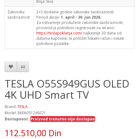
Boja: Siva
Zakonska
2+3 dodatne godine zakonske saobraznosti
saobraznost
Period akcije:
1. april - 30. jun 2026.
Za ostvarenje produžene zakonske saobraznosti,
proizvod je potrebno registrovati na stranici
https://teslapoklanja.com/
najkasnije 30 dana od
datuma kupovine, te priložiti fiskalni račun i ostale
potrebne podatke.
TESLA O55S949GUS OLED
4K UHD Smart TV
Brand:
TESLA
Model: 8606031249221
Dostupnost:
Proizvod trenutno nije dostupan
112.510,00 Din