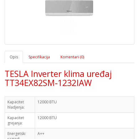
Opis
Specifikacija
Komentari (0)
TESLA Inverter klima uređaj
TT34EX82SM-1232IAW
Kapacitet
12000 BTU
hladjenja:
Kapacitet
12000 BTU
grejanja:
Energetski
A++
razred: