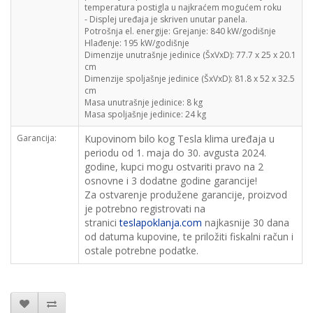
temperatura postigla u najkraćem mogućem roku
- Displej uređaja je skriven unutar panela.
Potrošnja el. energije:
Grejanje: 840 kW/godišnje
Hlađenje: 195 kW/godišnje
Dimenzije unutrašnje jedinice (ŠxVxD):
77.7 x 25 x 20.1
cm
Dimenzije spoljašnje jedinice (ŠxVxD):
81.8 x 52 x 32.5
cm
Masa unutrašnje jedinice:
8 kg
Masa spoljašnje jedinice:
24 kg
Garancija:
Kupovinom bilo kog Tesla klima uređaja u
periodu od 1. maja do 30. avgusta 2024.
godine, kupci mogu ostvariti pravo na 2
osnovne i 3 dodatne godine garancije!
Za ostvarenje produžene garancije, proizvod
je potrebno registrovati na
stranici
teslapoklanja.com
najkasnije 30 dana
od datuma kupovine, te priložiti fiskalni račun i
ostale potrebne podatke.