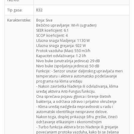
Tip gasa:
R32
Karakteristike:
Boja:
Siva
Bežično upravljanje:
Wi-Fi (ugrađen)
SEER koeficijent:
6.1
SCOP koeficijent:
4
Ulazna snaga hladjenja:
1130 W
Ulazna snaga grejanja:
922 W
Protok vazduha (Max):
550 m3/h
Kapacitet odvlaživanja:
1.2 l/h
Nivo buke (unutrašnja jedinica):
29 dB
Nivo buke (spoljašnja jedinica):
50 dB
Funkcije:
- Senzor unutar daljinskog upravljača meri
temperaturu i aktivira automatsko podešavanje
programa na klima uređaju
- Nakon završetka hlađenja ili odvlaživanja, klima
uređaj aktivira Anti-Fungus funkciju.
Ona sprečava pojavu gljivica i širenje štetnih
bakterija, a održava zdravo i prijatno okruženje
- Klima uređaj nadgleda nepravilnosti u radu i
automatski identifikuje neispravne delove.
Nakon toga, displej prikazuje šifru greške, čineći
održavanje efikasnijim i ekonomičnijim
- Turbo funkcija aktivira brzo hlađenje ili grejanje
povećanjem protoka vazduha, kako bi se željena