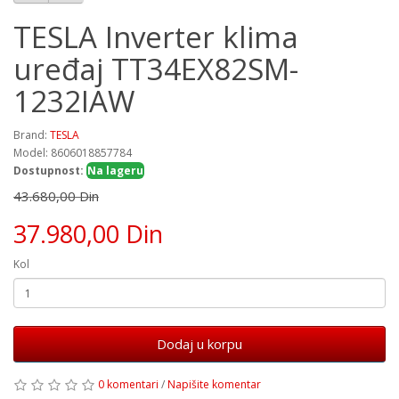
TESLA Inverter klima
uređaj TT34EX82SM-
1232IAW
Brand:
TESLA
Model: 8606018857784
Dostupnost:
Na lageru
43.680,00 Din
37.980,00 Din
Kol
Dodaj u korpu
0 komentari
/
Napišite komentar