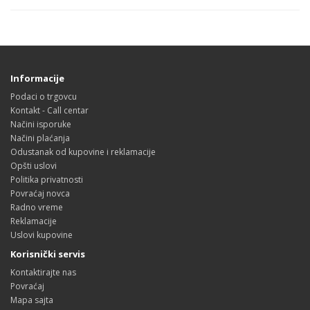
Informacije
Podaci o trgovcu
Kontakt - Call centar
Načini isporuke
Načini plaćanja
Odustanak od kupovine i reklamacije
Opšti uslovi
Politika privatnosti
Povraćaj novca
Radno vreme
Reklamacije
Uslovi kupovine
Korisnički servis
Kontaktirajte nas
Povraćaj
Mapa sajta