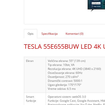
Opis
Specifikacija
Komentari (0)
TESLA 55E655BUW LED 4K 
Ekran
Veličina ekrana: 55” (139 cm)
Tip ekrana: 10bit, VA
Rezolucija ekrana: 4K UHD (3840 x 2160)
Osvežavanje ekrana: 60Hz
Osvetljenost: 270 cd/m²
Dinamički contrast: 5000:1
Ugao gledanja: 170°/170°
Vreme odziva: 6.5 ms
Smart
Operativni sistem: webOS 3.0
funkcije
Funkcije: Google Cast, Google Assistant, H
Preinstalirane aplikacije: YouTube, Netflix