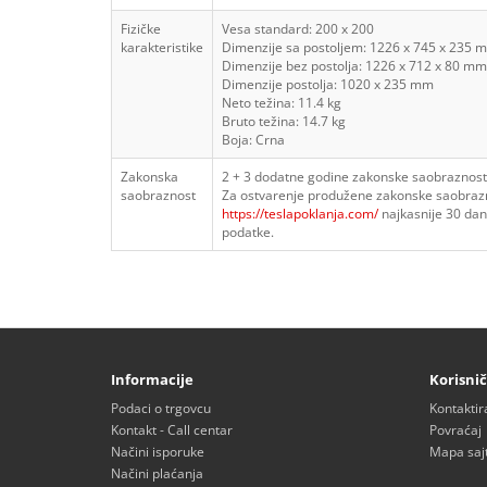
Fizičke
Vesa standard: 200 x 200
karakteristike
Dimenzije sa postoljem: 1226 x 745 x 235 
Dimenzije bez postolja: 1226 x 712 x 80 mm
Dimenzije postolja: 1020 x 235 mm
Neto težina: 11.4 kg
Bruto težina: 14.7 kg
Boja: Crna
Zakonska
2 + 3 dodatne godine zakonske saobraznost
saobraznost
Za ostvarenje produžene zakonske saobraznos
https://teslapoklanja.com/
najkasnije 30 dana
podatke.
Informacije
Korisnič
Podaci o trgovcu
Kontaktir
Kontakt - Call centar
Povraćaj
Načini isporuke
Mapa saj
Načini plaćanja