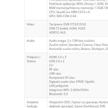
Podržane aplikacije: MAX, Disney +, EON, Or
RAM memorija/Interna memorija: 1.5GB / 
CPU: QuadCore ARM CA73 x 4
GPU: IMG CXM-2-64
Video
Tip tjnera: DVB-T/T2/C/S/S2
DVB-T2 kodek: H264, H265
HDR10, HLG
Audio
Audio snaga: 2 x 12W box zvučnici
Zvučni režimi: Standard, Cinema, Clear Voic
Korisnički zvučni režim, Balans, Ekvilajzer,
Priključci /
HDMI 2.0 x 3
Slotovi
USB 2.0 x 2
CI+
RF ulaz
LNB ulaz
Kompozitni AV ulaz
Digitalni audio izlaz SPDIF: Optički
LAN priključak
Integrisan WiFi: 2.4GHz/5GHz
Bluetooth: 5.0
Dodatne
Višejezični OSD, Tajmer za spavanje, Kontr
funkcije
daljinski upravljač, Game Dashborad, PVR