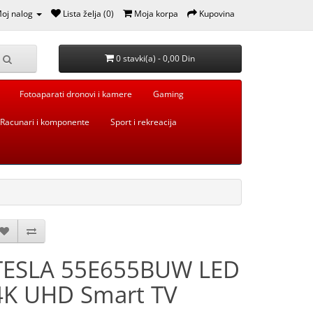
oj nalog
Lista želja (0)
Moja korpa
Kupovina
0 stavki(a) - 0,00 Din
Fotoaparati dronovi i kamere
Gaming
Racunari i komponente
Sport i rekreacija
TESLA 55E655BUW LED
4K UHD Smart TV