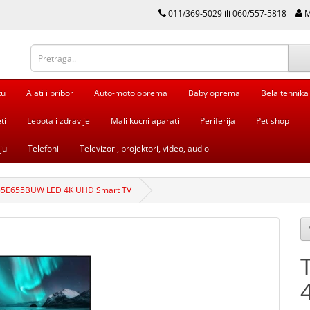
011/369-5029 ili 060/557-5818
M
tu
Alati i pribor
Auto-moto oprema
Baby oprema
Bela tehnika
ti
Lepota i zdravlje
Mali kucni aparati
Periferija
Pet shop
ju
Telefoni
Televizori, projektori, video, audio
55E655BUW LED 4K UHD Smart TV