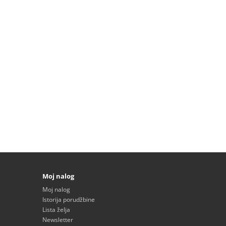
Moj nalog
Moj nalog
Istorija porudžbine
Lista želja
Newsletter