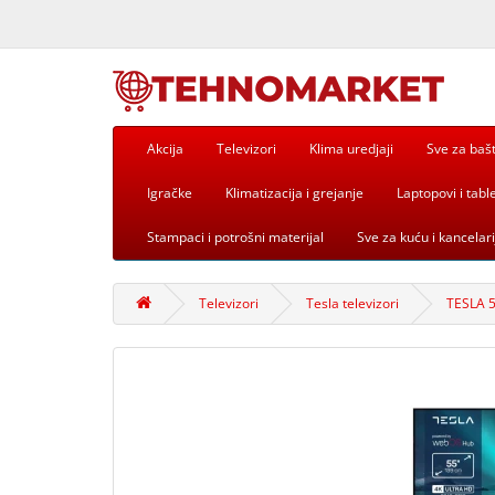
Akcija
Televizori
Klima uredjaji
Sve za baš
Igračke
Klimatizacija i grejanje
Laptopovi i table
Stampaci i potrošni materijal
Sve za kuću i kancelari
Televizori
Tesla televizori
TESLA 