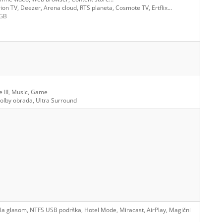
ion TV, Deezer, Arena cloud, RTS planeta, Cosmote TV, Ertflix…
8GB
e III, Music, Game
 Dolby obrada, Ultra Surround
ola glasom, NTFS USB podrška, Hotel Mode, Miracast, AirPlay, Magični