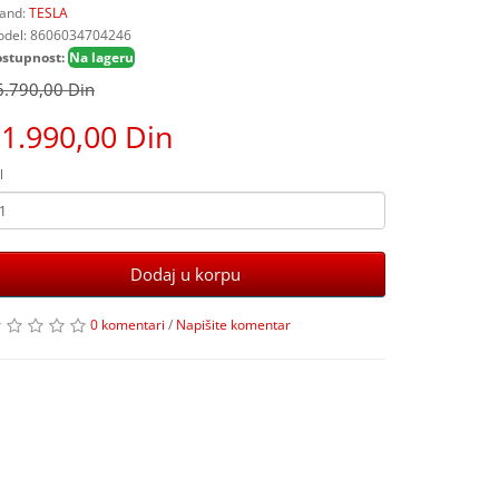
and:
TESLA
del: 8606034704246
stupnost:
Na lageru
6.790,00 Din
1.990,00 Din
l
Dodaj u korpu
0 komentari
/
Napišite komentar