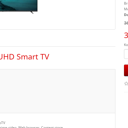
Br
Mo
Do
3
3
Ko
UHD Smart TV
bbTV
, Prime video, Web browser, Content store…