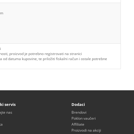
mm
i
ti, proizvod je potrebno registrovati na stranici
 od datuma kupovine, te priložiti fiskalni račun i ostale potrebne
ki servis
Dodaci
ajte nas
Brendovi
Poklon vaučeri
ta
Affiliate
Proizvodi na akciji