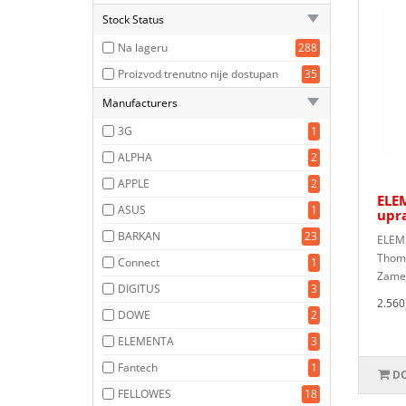
Stock Status
Na lageru
288
Proizvod trenutno nije dostupan
35
Manufacturers
3G
1
ALPHA
2
APPLE
2
ELE
ASUS
1
upr
BARKAN
23
ELEME
Thoms
Connect
1
Zamens
DIGITUS
3
2.560
DOWE
2
ELEMENTA
3
Fantech
1
DO
FELLOWES
18