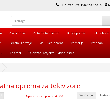
011/369-5029 ili 060/557-5818
M
tu
Alati i pribor
Auto-moto oprema
Baby oprema
Bela tehnika
ti
Lepota i zdravlje
Mali kucni aparati
Periferija
Pet shop
ju
Telefoni
Televizori, projektori, video, audio
atna oprema za televizore
Sortiranje:
Upoređivanje proizvoda (0)