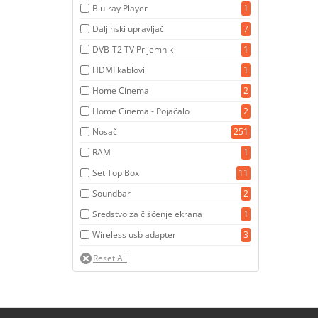
Blu-ray Player
1
Daljinski upravljač
7
DVB-T2 TV Prijemnik
1
HDMI kablovi
1
Home Cinema
2
Home Cinema - Pojačalo
2
Nosač
251
RAM
1
Set Top Box
11
Soundbar
2
Sredstvo za čišćenje ekrana
1
Wireless usb adapter
3