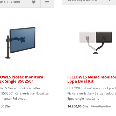
DAJ U KORPU
LOWES Nosač monitora
FELLOWES Nosač monito
ex Single 8502501
Eppa Dual Kit
WES Nosač monitora Reflex
FELLOWES Nosač monitora Eppa 
e 8502501 Karakteristike Nosač za
Kit Karakteristike – Set za nadogr
 monitor Fellowes ..
Eppa single nosača –..
,00 Din
14.200,00 Din
16.330,00 Din