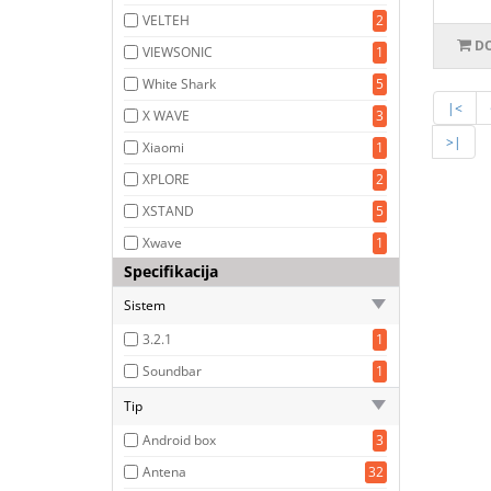
VELTEH
2
DO
VIEWSONIC
1
White Shark
5
|<
X WAVE
3
>|
Xiaomi
1
XPLORE
2
XSTAND
5
Xwave
1
Specifikacija
Sistem
3.2.1
1
Soundbar
1
Tip
Android box
3
Antena
32