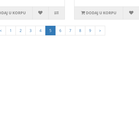
DAJ U KORPU
DODAJ U KORPU
<
1
2
3
4
5
6
7
8
9
>