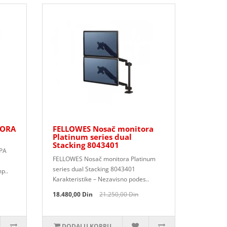
TORA
FELLOWES Nosač monitora
Platinum series dual
Stacking 8043401
PA
FELLOWES Nosač monitora Platinum
series dual Stacking 8043401
p..
Karakteristike – Nezavisno podes..
18.480,00 Din
21.250,00 Din
DODAJ U KORPU