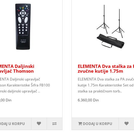
MENTA Daljinski
ELEMENTA Dva stalka za 
avljač Thomson
zvučne kutije 1.75m
NTA Daljinski upravljač
ELEMENTA Dva stalka za PA zvuč
on Karakteristike Šifra FB100
kutije 1.75m Karakteristike Set od
ki daljinski upravljač ..
stalka sa praktičnom torb..
,00 Din
6.360,00 Din
DAJ U KORPU
DODAJ U KORPU