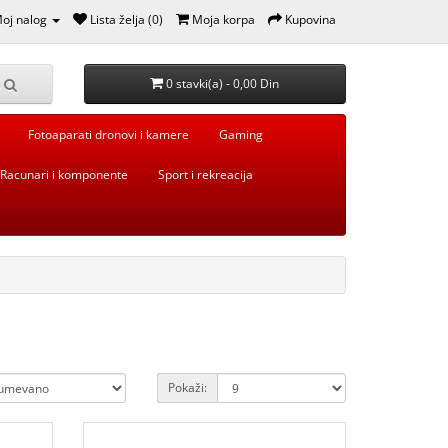
oj nalog
Lista želja (0)
Moja korpa
Kupovina
0 stavki(a) - 0,00 Din
Fotoaparati dronovi i kamere
Gaming
Racunari i komponente
Sport i rekreacija
Pokaži: