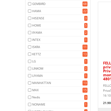
GEMBIRD
68
HAMA
22
HISENSE
3
HOME
5
IIYAMA
2
INTEX
1
ISKRA
11
KETTZ
13
LG
1
FELL
priv
LINKOM
2
Priv
moni
LIYAMA
1
480
MANHATTAN
13
FELLO
MAX
15
Priva
16 10
Nedis
3
21.90
NONAME
1