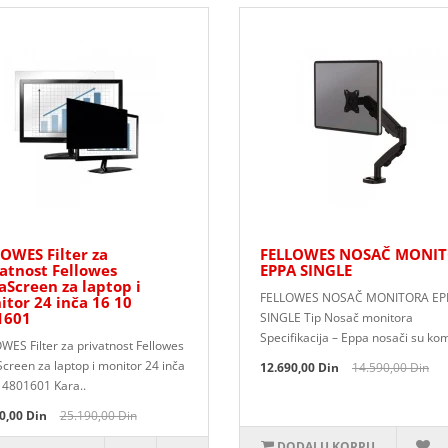
OWES Filter za
FELLOWES NOSAČ MONI
atnost Fellowes
EPPA SINGLE
aScreen za laptop i
FELLOWES NOSAČ MONITORA EP
tor 24 inča 16 10
1601
SINGLE Tip Nosač monitora
Specifikacija – Eppa nosači su kom
WES Filter za privatnost Fellowes
Screen za laptop i monitor 24 inča
12.690,00 Din
14.590,00 Din
 4801601 Kara..
0,00 Din
25.190,00 Din
DODAJ U KORPU