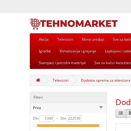
Akcija
Televizori
Klima uredjaji
Sve za baš
Igračke
Klimatizacija i grejanje
Laptopovi i table
Stampaci i potrošni materijal
Sve za kuću i kancelari
Televizori
Dodatna oprema za televizore
Filteri
Dod
Price
Din
–
Din