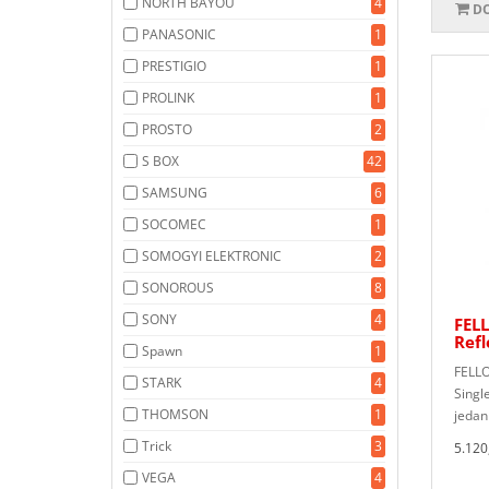
NORTH BAYOU
4
DO
PANASONIC
1
PRESTIGIO
1
PROLINK
1
PROSTO
2
S BOX
42
SAMSUNG
6
SOCOMEC
1
SOMOGYI ELEKTRONIC
2
SONOROUS
8
SONY
4
FEL
Refl
Spawn
1
FELLO
STARK
4
Singl
THOMSON
1
jedan
Trick
3
5.120
VEGA
4