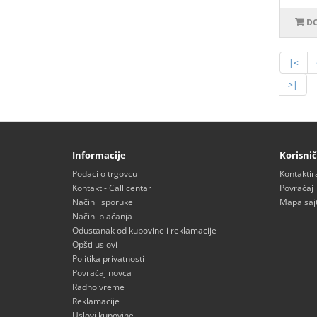
DO
|<
>|
Informacije
Korisnič
Podaci o trgovcu
Kontaktir
Kontakt - Call centar
Povraćaj
Načini isporuke
Mapa saj
Načini plaćanja
Odustanak od kupovine i reklamacije
Opšti uslovi
Politika privatnosti
Povraćaj novca
Radno vreme
Reklamacije
Uslovi kupovine