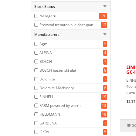
Stock Status
Na lageru
120
Proizvod trenutno nije dostupan
12
Manufacturers
Agm
9
ALPINA
4
BOSCH
7
EINH
BOSCH bastenski alat
8
GC-
Dolomite
1
EINHE
400, 
Dolomite Machinery
8
travu
EINHELL
19
12.71
FARM powered by wurth
12
FIELDMANN
18
GARDENA
1
DO
ISKRA
5