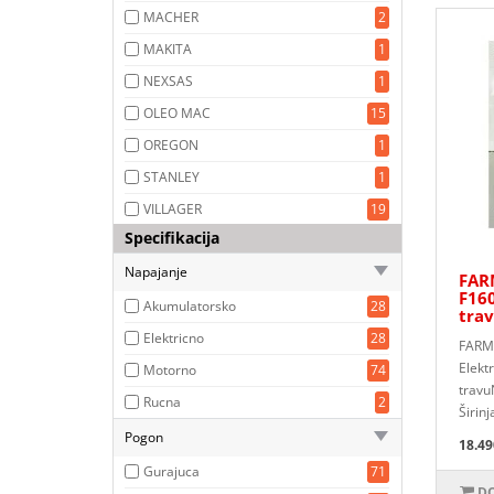
MACHER
2
MAKITA
1
NEXSAS
1
OLEO MAC
15
OREGON
1
STANLEY
1
VILLAGER
19
Specifikacija
Napajanje
FAR
F160
Akumulatorsko
28
tra
Elektricno
28
FARM 
Elektr
Motorno
74
trav
Rucna
2
Širinj
Pogon
18.49
Gurajuca
71
DO