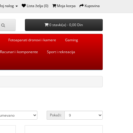
oj nalog
Lista želja (0)
Moja korpa
Kupovina
0 stavki(a) - 0,00 Din
Fotoaparati dronovi i kamere
Gaming
Racunari i komponente
Sport i rekreacija
Pokaži: