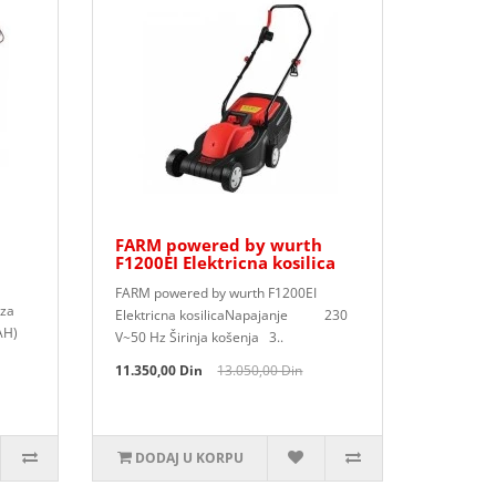
FARM powered by wurth
F1200EI Elektricna kosilica
FARM powered by wurth F1200EI
 za
Elektricna kosilicaNapajanje 230
AH)
V~50 Hz Širinja košenja 3..
11.350,00 Din
13.050,00 Din
DODAJ U KORPU