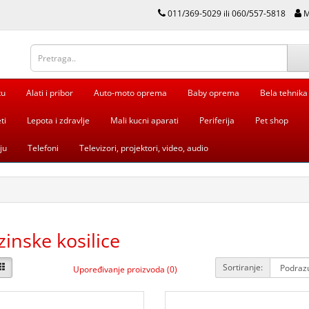
011/369-5029 ili 060/557-5818
M
tu
Alati i pribor
Auto-moto oprema
Baby oprema
Bela tehnika
ti
Lepota i zdravlje
Mali kucni aparati
Periferija
Pet shop
ju
Telefoni
Televizori, projektori, video, audio
inske kosilice
Sortiranje:
Upoređivanje proizvoda (0)