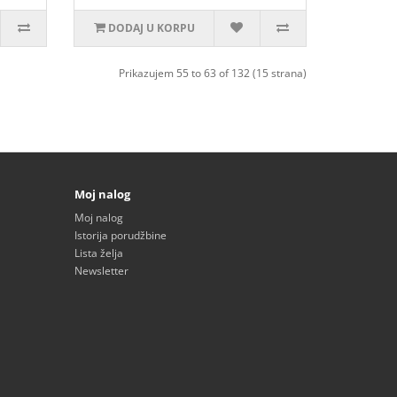
DODAJ U KORPU
Prikazujem 55 to 63 of 132 (15 strana)
Moj nalog
Moj nalog
Istorija porudžbine
Lista želja
Newsletter