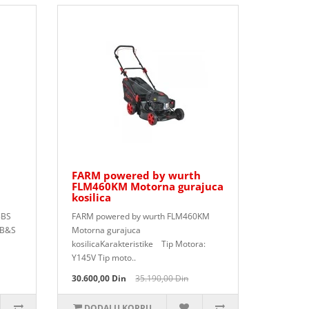
FARM powered by wurth
FLM460KM Motorna gurajuca
kosilica
8BS
FARM powered by wurth FLM460KM
 B&S
Motorna gurajuca
kosilicaKarakteristike Tip Motora:
Y145V Tip moto..
30.600,00 Din
35.190,00 Din
DODAJ U KORPU