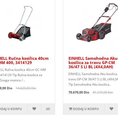
ELL Ručna kosilica 40cm
EINHELL Samohodna Aku
HM 400, 3414129
kosilica za travu GP-CM
36/47 S LI BL (4X4,0AH)
LL Ručna kosilica 40cm GC-HM
EINHELL Samohodna Aku kosilica
3414129 TIp Ručna kosilica za
travu GP-CM 36/47 S LI BL (4X4,0
 Snaga motora / ..
TIp Samohodna Aku kosilica..
0,00 Din
14.620,00 Din
70.670,00 Din
81.270,00 Din
DAJ U KORPU
DODAJ U KORPU