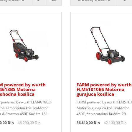
M powered by wurth
FARM powered by wurth
4618BS Motorna
FLM51010BS Motorna
ohodna kosilica
gurajuca kosilica
 powered by wurth FLM4618BS
FARM powered by wurth FLM510
na samohodna kosilicaMotor
Motorna gurajuca kosilicaMotor
s & Stratton 450E Kućište 18”..
450E, četvorotaktni Kućište 20..
0,00 Din
46.290,00 Din
36.610,00 Din
42.100,00 Din