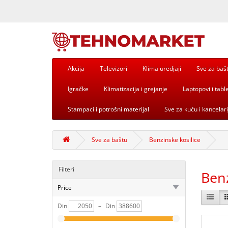
Akcija
Televizori
Klima uredjaji
Sve za baš
Igračke
Klimatizacija i grejanje
Laptopovi i table
Stampaci i potrošni materijal
Sve za kuću i kancelari
Sve za baštu
Benzinske kosilice
Filteri
Benz
Price
Din
–
Din