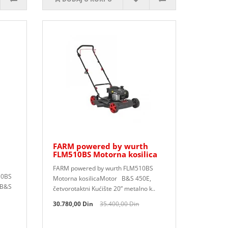
FARM powered by wurth
FLM510BS Motorna kosilica
FARM powered by wurth FLM510BS
10BS
Motorna kosilicaMotor B&S 450E,
 B&S
četvorotaktni Kućište 20” metalno k..
30.780,00 Din
35.400,00 Din