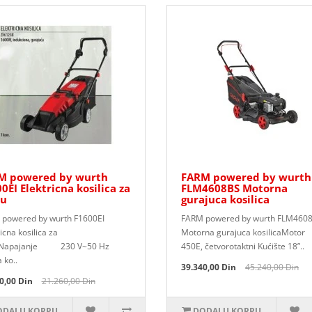
M powered by wurth
FARM powered by wurth
0EI Elektricna kosilica za
FLM4608BS Motorna
vu
gurajuca kosilica
powered by wurth F1600EI
FARM powered by wurth FLM460
icna kosilica za
Motorna gurajuca kosilicaMotor
uNapajanje 230 V~50 Hz
450E, četvorotaktni Kućište 18”..
a ko..
39.340,00 Din
45.240,00 Din
0,00 Din
21.260,00 Din
DAJ U KORPU
DODAJ U KORPU