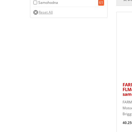
Samohodna
61
FAR
FLM
sam
FARM
Motor
Brigg
40.25