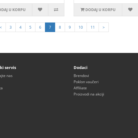
DAJ U KORPU
DODAJ U KORPU
<
3
4
5
6
7
8
9
10
11
>
ki servis
Dodaci
ajte nas
Brendovi
Poklon vaučeri
ta
Affiliate
Proizvodi na akciji