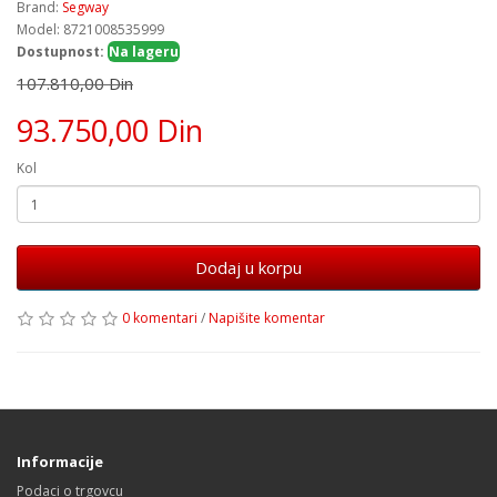
Brand:
Segway
Model: 8721008535999
Dostupnost:
Na lageru
107.810,00 Din
93.750,00 Din
Kol
Dodaj u korpu
0 komentari
/
Napišite komentar
Informacije
Podaci o trgovcu