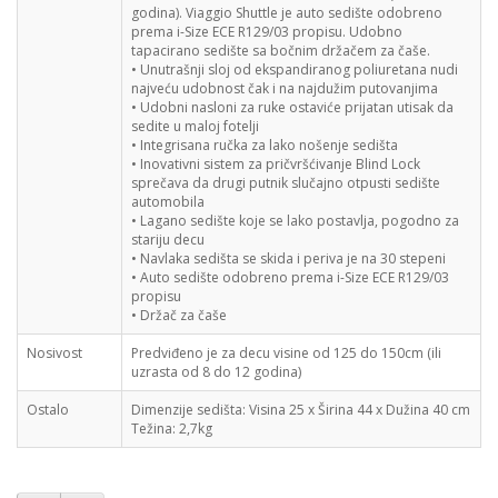
godina). Viaggio Shuttle je auto sedište odobreno
prema i-Size ECE R129/03 propisu. Udobno
tapacirano sedište sa bočnim držačem za čaše.
• Unutrašnji sloj od ekspandiranog poliuretana nudi
najveću udobnost čak i na najdužim putovanjima
• Udobni nasloni za ruke ostaviće prijatan utisak da
sedite u maloj fotelji
• Integrisana ručka za lako nošenje sedišta
• Inovativni sistem za pričvršćivanje Blind Lock
sprečava da drugi putnik slučajno otpusti sedište
automobila
• Lagano sedište koje se lako postavlja, pogodno za
stariju decu
• Navlaka sedišta se skida i periva je na 30 stepeni
• Auto sedište odobreno prema i-Size ECE R129/03
propisu
• Držač za čaše
Nosivost
Predviđeno je za decu visine od 125 do 150cm (ili
uzrasta od 8 do 12 godina)
Ostalo
Dimenzije sedišta: Visina 25 x Širina 44 x Dužina 40 cm
Težina: 2,7kg