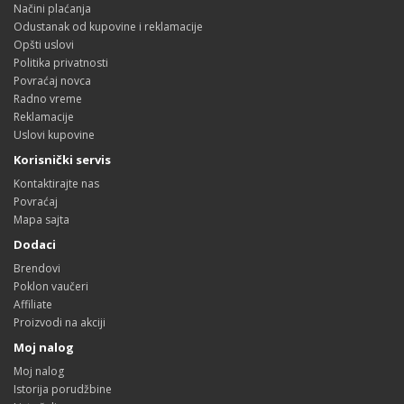
Načini plaćanja
Odustanak od kupovine i reklamacije
Opšti uslovi
Politika privatnosti
Povraćaj novca
Radno vreme
Reklamacije
Uslovi kupovine
Korisnički servis
Kontaktirajte nas
Povraćaj
Mapa sajta
Dodaci
Brendovi
Poklon vaučeri
Affiliate
Proizvodi na akciji
Moj nalog
Moj nalog
Istorija porudžbine