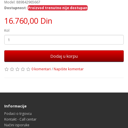
Model: 889842965667
Dostupnost:
Proizvod trenutno nije dostupan
16.760,00 Din
Kol
Dodaj u korpu
0 komentari
/
Napišite komentar
Informacije
Podaci o trgovcu
Kontakt - Call centar
Načini isporuke