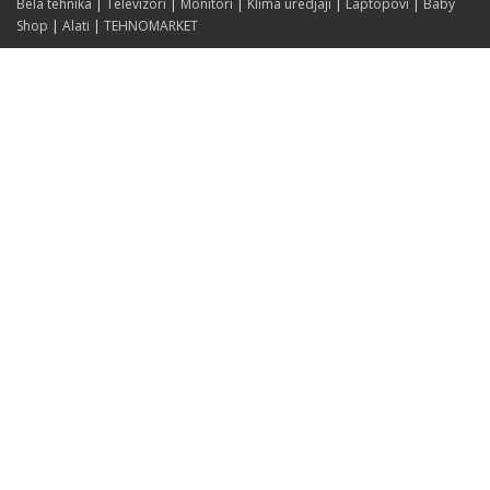
Bela tehnika
|
Televizori
|
Monitori
|
Klima uredjaji
|
Laptopovi
|
Baby
Shop
|
Alati
|
TEHNOMARKET