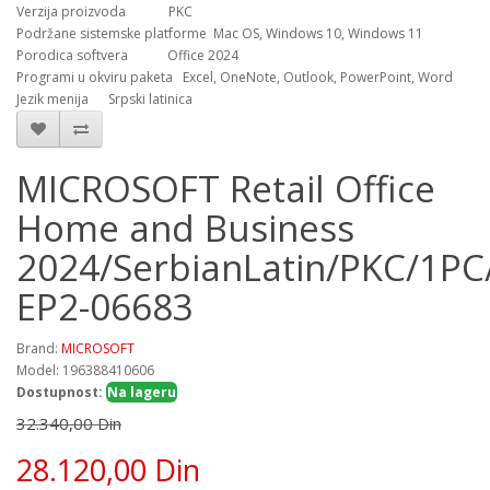
Verzija proizvoda PKC
Podržane sistemske platforme Mac OS, Windows 10, Windows 11
Porodica softvera Office 2024
Programi u okviru paketa Excel, OneNote, Outlook, PowerPoint, Word
Jezik menija Srpski latinica
MICROSOFT Retail Office
Home and Business
2024/SerbianLatin/PKC/1P
EP2-06683
Brand:
MICROSOFT
Model: 196388410606
Dostupnost:
Na lageru
32.340,00 Din
28.120,00 Din