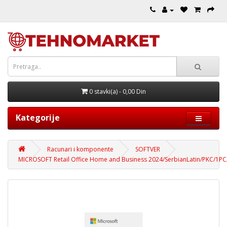
0 stavki(a) - 0,00 Din
Kategorije
Racunari i komponente
SOFTVER
MICROSOFT Retail Office Home and Business 2024/SerbianLatin/PKC/1P