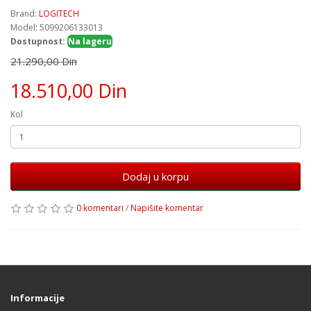
Brand:
LOGITECH
Model: 5099206133013
Dostupnost:
Na lageru
21.290,00 Din
18.510,00 Din
Kol
Dodaj u korpu
0 komentari
/
Napišite komentar
Informacije