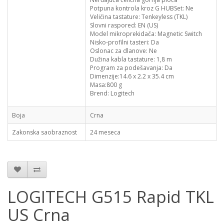
Potpuna kontrola kroz G HUBSet: Ne
Veličina tastature:
Tenkeyless
(TKL)
Slovni raspored: EN (US)
Model
mikroprekidača
: Magnetic Switch
Nisko-profilni
tasteri: Da
Oslonac za dlanove: Ne
Dužina kabla tastature: 1,8 m
Program za podešavanja: Da
Dimenzije:14.6 x 2.2 x 35.4 cm
Masa:800 g
Brend: Logitech
Boja
Crna
Zakonska saobraznost
24 meseca
LOGITECH G515 Rapid TKL
US Crna