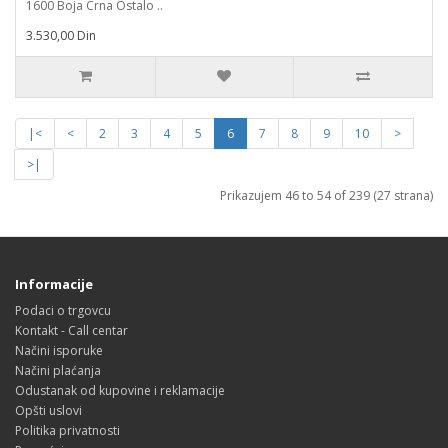
1600 Boja Crna Ostalo ..
3.530,00 Din
|<
<
2
3
4
5
6
7
8
9
10
>
>|
Prikazujem 46 to 54 of 239 (27 strana)
Informacije
Podaci o trgovcu
Kontakt - Call centar
Načini isporuke
Načini plaćanja
Odustanak od kupovine i reklamacije
Opšti uslovi
Politika privatnosti