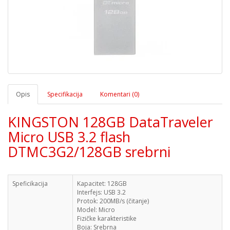
Opis
Specifikacija
Komentari (0)
KINGSTON 128GB DataTraveler
Micro USB 3.2 flash
DTMC3G2/128GB srebrni
Speficikacija
Kapacitet:
128GB
Interfejs:
USB 3.2
Protok:
200MB/s (čitanje)
Model:
Micro
Fizičke karakteristike
Boja:
Srebrna