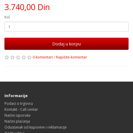
3.740,00 Din
Kol
Dodaj u korpu
0 komentari
/
Napišite komentar
Informacije
Podaci o trgovcu
Kontakt - Call centar
Načini isporuke
Načini plaćanja
Odustanak od kupovine i reklamacije