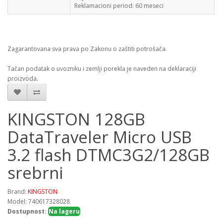
Reklamacioni period:
60 meseci
Zagarantovana sva prava po Zakonu o zaštiti potrošača.
Tačan podatak o uvozniku i zemlji porekla je naveden na deklaraciji
proizvoda.
KINGSTON 128GB
DataTraveler Micro USB
3.2 flash DTMC3G2/128GB
srebrni
Brand:
KINGSTON
Model: 740617328028
Dostupnost:
Na lageru