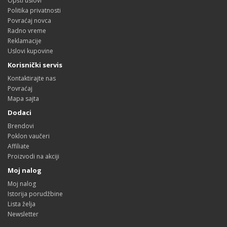
Opšti uslovi
Politika privatnosti
Povraćaj novca
Radno vreme
Reklamacije
Uslovi kupovine
Korisnički servis
Kontaktirajte nas
Povraćaj
Mapa sajta
Dodaci
Brendovi
Poklon vaučeri
Affiliate
Proizvodi na akciji
Moj nalog
Moj nalog
Istorija porudžbine
Lista želja
Newsletter