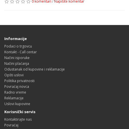
0 komentari
/
Napišite komentar
Informacije
Podaci o trgovcu
Kontakt - Call centar
Načini isporuke
Načini plaćanja
Odustanak od kupovine i reklamacije
Opšti uslovi
Politika privatnosti
Povraćaj novca
Radno vreme
Reklamacije
Uslovi kupovine
Korisnički servis
Kontaktirajte nas
Povraćaj