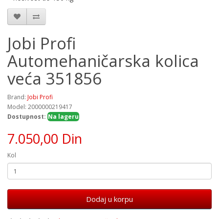
Jobi Profi
Automehaničarska kolica
veća 351856
Brand:
Jobi Profi
Model: 2000000219417
Dostupnost:
Na lageru
7.050,00 Din
Kol
Dodaj u korpu