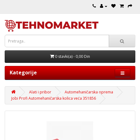
0 stavki(a) - 0,00 Din
Kategorije
Alati i pribor
Automehaničarska oprema
Jobi Profi Automehaničarska kolica veća 351856