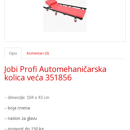
Opis
Komentari (0)
Jobi Profi Automehaničarska
kolica veća 351856
– dimenzije: 104 x 43 cm
– boja crvena
– naslon za glavu
– nosivost do 150 kg