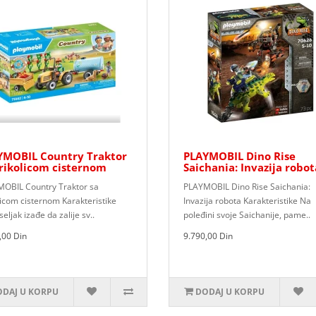
YMOBIL Country Traktor
PLAYMOBIL Dino Rise
rikolicom cisternom
Saichania: Invazija robot
OBIL Country Traktor sa
PLAYMOBIL Dino Rise Saichania:
licom cisternom Karakteristike
Invazija robota Karakteristike Na
eljak izađe da zalije sv..
poleđini svoje Saichanije, pame..
,00 Din
9.790,00 Din
DAJ U KORPU
DODAJ U KORPU