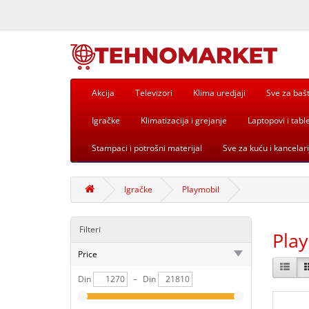
Akcija
Televizori
Klima uredjaji
Sve za baš
Igračke
Klimatizacija i grejanje
Laptopovi i table
Stampaci i potrošni materijal
Sve za kuću i kancelari
Igračke
Playmobil
Filteri
Pla
Price
Din
–
Din