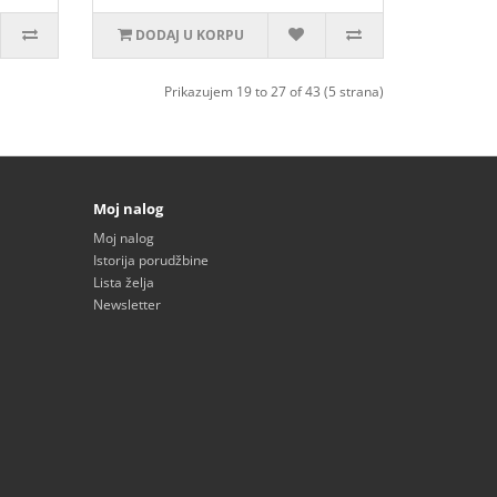
DODAJ U KORPU
Prikazujem 19 to 27 of 43 (5 strana)
Moj nalog
Moj nalog
Istorija porudžbine
Lista želja
Newsletter