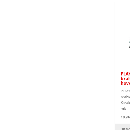
PLA
bra
hov
PLAYM
brahi
Karakt
mis..
10.94
DO