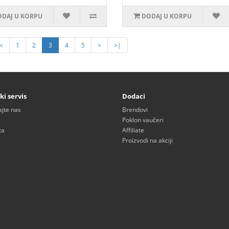
DAJ U KORPU
DODAJ U KORPU
<
1
2
3
4
5
>
>|
ki servis
Dodaci
ajte nas
Brendovi
Poklon vaučeri
ta
Affiliate
Proizvodi na akciji