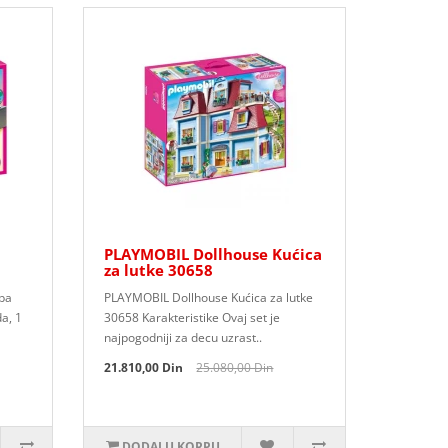
PLAYMOBIL Dollhouse Kućica
za lutke 30658
ba
PLAYMOBIL Dollhouse Kućica za lutke
a, 1
30658 Karakteristike Ovaj set je
najpogodniji za decu uzrast..
21.810,00 Din
25.080,00 Din
DODAJ U KORPU