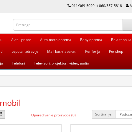
011/369-5029 ili 060/557-5818
M
tu
Alati i pribor
Auto-moto oprema
Baby oprema
Bela tehnika
ti
Lepota i zdravlje
Mali kucni aparati
Periferija
Pet shop
ju
Telefoni
Televizori, projektori, video, audio
ymobil
Sortiranje:
Upoređivanje proizvoda (0)