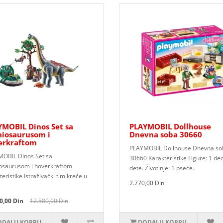
YMOBIL Dinos Set sa
PLAYMOBIL Dollhouse
hiosaurusom i
Dnevna soba 30660
erkraftom
PLAYMOBIL Dollhouse Dnevna so
OBIL Dinos Set sa
30660 Karakteristike Figure: 1 ded
osaurusom i hoverkraftom
dete. Životinje: 1 pseće..
eristike Istraživački tim kreće u
2.770,00 Din
0,00 Din
12.580,00 Din
DAJ U KORPU
DODAJ U KORPU