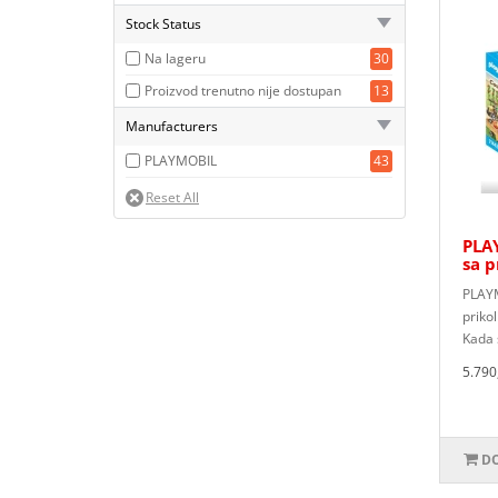
Stock Status
Na lageru
30
Proizvod trenutno nije dostupan
13
Manufacturers
PLAYMOBIL
43
PLA
sa p
PLAYM
priko
Kada s
5.790
DO