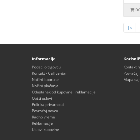
DO
|<
Informacije
Korisnič
Podaci o trgovcu
Kontaktir
Kontakt - Call centar
Povraćaj
Načini isporuke
Mapa saj
Načini plaćanja
Odustanak od kupovine i reklamacije
Opšti uslovi
Politika privatnosti
Povraćaj novca
Radno vreme
Reklamacije
Uslovi kupovine