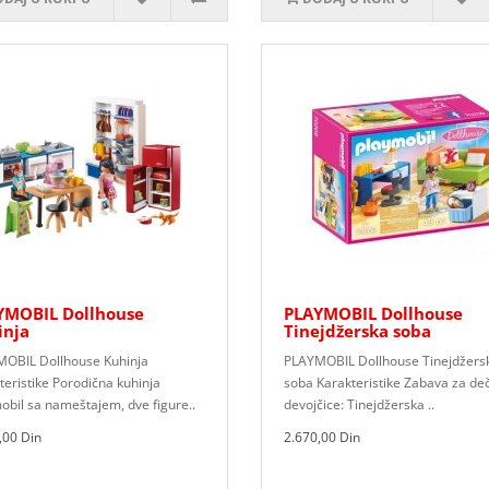
YMOBIL Dollhouse
PLAYMOBIL Dollhouse
inja
Tinejdžerska soba
OBIL Dollhouse Kuhinja
PLAYMOBIL Dollhouse Tinejdžers
teristike Porodična kuhinja
soba Karakteristike Zabava za deč
obil sa nameštajem, dve figure..
devojčice: Tinejdžerska ..
,00 Din
2.670,00 Din