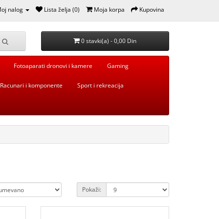
oj nalog
Lista želja (0)
Moja korpa
Kupovina
0 stavki(a) - 0,00 Din
Fotoaparati dronovi i kamere
Gaming
Racunari i komponente
Sport i rekreacija
Pokaži: