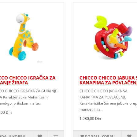
CCO CHICCO IGRAČKA ZA
CHICCO CHICCO JABUKA 
ANJE ŽIRAFA
KANAPIMA ZA POVLAČEN
CO CHICCO IGRAČKA ZA GURANJE
CHICCO CHICCO JABUKA SA
A Karakteristike Mehanizam
KANAPIMA ZA POVLAČENJE
and-go: pritiskom na te..
Karakteristike Šarena jabuka pre
manuelnih a..
,00 Din
1.980,00 Din
DAJ U KORPU
DODAJ U KORPU