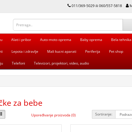
011/369-5029 ili 060/557-5818
M
tu
Alati i pribor
Auto-moto oprema
Baby oprema
Bela tehnika
ti
Lepota i zdravlje
Mali kucni aparati
Periferija
Pet shop
ju
Telefoni
Televizori, projektori, video, audio
čke za bebe
Sortiranje:
Upoređivanje proizvoda (0)