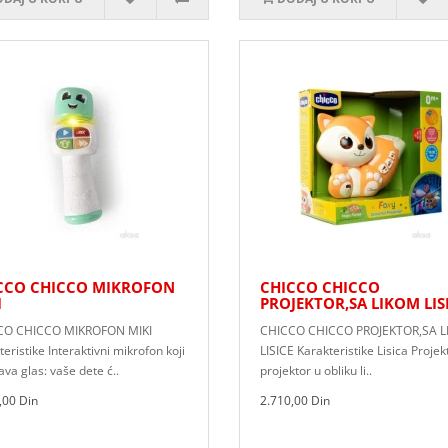
CCO CHICCO MIKROFON
CHICCO CHICCO
I
PROJEKTOR,SA LIKOM LIS
CO CHICCO MIKROFON MIKI
CHICCO CHICCO PROJEKTOR,SA 
eristike Interaktivni mikrofon koji
LISICE Karakteristike Lisica Projek
va glas: vaše dete ć..
projektor u obliku li..
,00 Din
2.710,00 Din