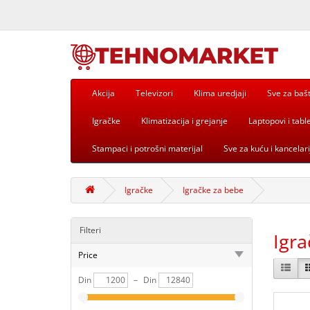
Akcija
Televizori
Klima uredjaji
Sve za baš
Igračke
Klimatizacija i grejanje
Laptopovi i table
Stampaci i potrošni materijal
Sve za kuću i kancelari
Igračke
Igračke za bebe
Filteri
Igra
Price
Din
–
Din