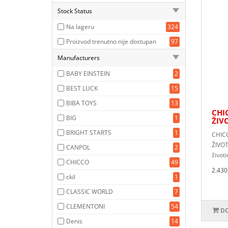
Stock Status
Na lageru
324
Proizvod trenutno nije dostupan
97
Manufacturers
BABY EINSTEIN
2
BEST LUCK
15
BIBA TOYS
13
CHI
BIG
1
ŽIV
BRIGHT STARTS
1
CHIC
ŽIVOT
CANPOL
2
životi
CHICCO
49
2.430
ckil
1
CLASSIC WORLD
7
CLEMENTONI
54
DO
Denis
14