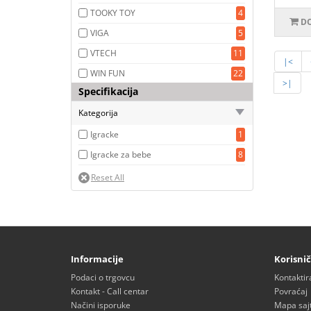
TOOKY TOY
4
DO
VIGA
5
VTECH
11
|<
WIN FUN
22
>|
Specifikacija
Kategorija
Igracke
1
Igracke za bebe
8
Informacije
Korisnič
Podaci o trgovcu
Kontaktir
Kontakt - Call centar
Povraćaj
Načini isporuke
Mapa saj