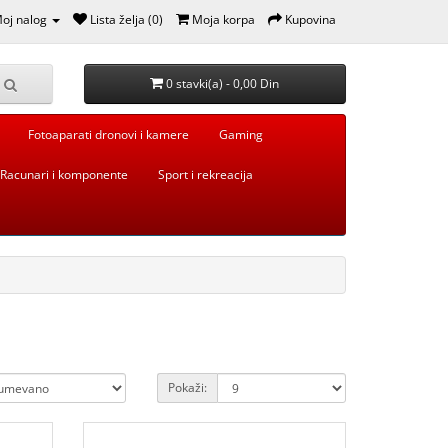
oj nalog
Lista želja (0)
Moja korpa
Kupovina
0 stavki(a) - 0,00 Din
Fotoaparati dronovi i kamere
Gaming
Racunari i komponente
Sport i rekreacija
Pokaži: