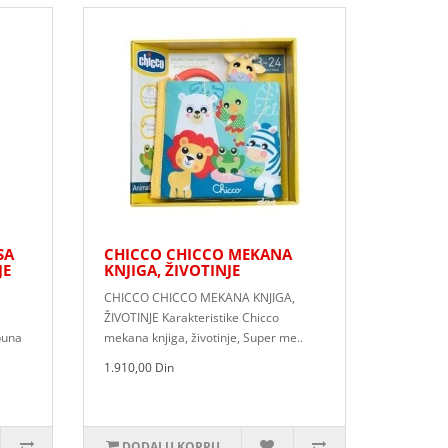
SA
CHICCO CHICCO MEKANA
JE
KNJIGA, ŽIVOTINJE
CHICCO CHICCO MEKANA KNJIGA,
ŽIVOTINJE Karakteristike Chicco
puna
mekana knjiga, životinje, Super me..
1.910,00 Din
DODAJ U KORPU