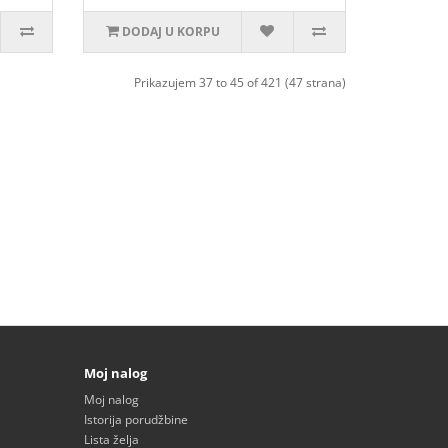
DODAJ U KORPU
Prikazujem 37 to 45 of 421 (47 strana)
Moj nalog
Moj nalog
Istorija porudžbine
Lista želja