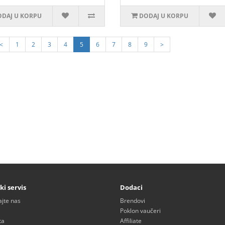
DAJ U KORPU
DODAJ U KORPU
<
1
2
3
4
5
6
7
8
9
>
ki servis
Dodaci
ajte nas
Brendovi
Poklon vaučeri
ta
Affiliate