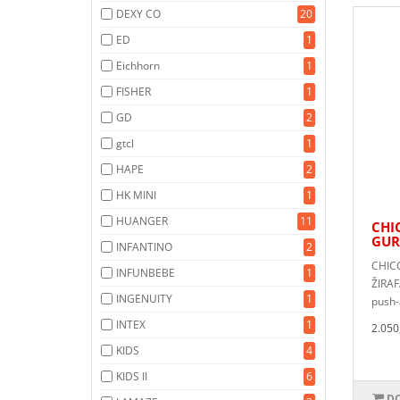
DEXY CO
20
ED
1
Eichhorn
1
FISHER
1
GD
2
gtcl
1
HAPE
2
HK MINI
1
HUANGER
11
CHI
GUR
INFANTINO
2
CHIC
INFUNBEBE
1
ŽIRAF
INGENUITY
1
push-
INTEX
1
2.050
KIDS
4
KIDS II
6
DO