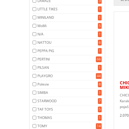
LAMAZE
3
LITTLE TIKES
1
MINILAND
1
MoMi
5
N/A
1
NATTOU
6
PEPPA PIG
1
PERTINI
66
PILSAN
1
PLAYGRO
44
CHI
Polesie
8
MIK
SIMBA
1
CHIC
STARWOOD
7
Karakt
pojača
TAF TOYS
5
2.070
THOMAS
1
TOMY
14