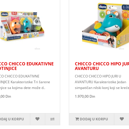
CCO CHICCO EDUKATIVNE
CHICCO CHICCO HIPO JUR
OTINJICE
AVANTURU
CO CHICCO EDUKATIVNE
CHICCO CHICCO HIPO JURI U
INJICE Karakteristike Tri šarene
AVANTURU Karakteristike Jedan
njice sa kojima dete može d..
simpatičan nilski konj koji se kreć
,00 Din
1.970,00 Din
DAJ U KORPU
DODAJ U KORPU