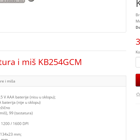
Br
Mo
Do
3
Ko
atura i miš KB254GCM
re i miša
.5 V AAA baterije (nisu u sklopu);
A baterija (nije u sklopu)
ežično
miš), 99 (tastatura)
/ 1200 / 1600 DPI
8x134x23 mm;
7 mm