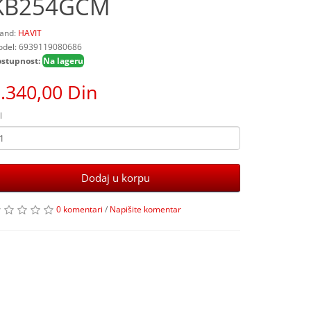
KB254GCM
and:
HAVIT
del: 6939119080686
stupnost:
Na lageru
.340,00 Din
l
Dodaj u korpu
0 komentari
/
Napišite komentar