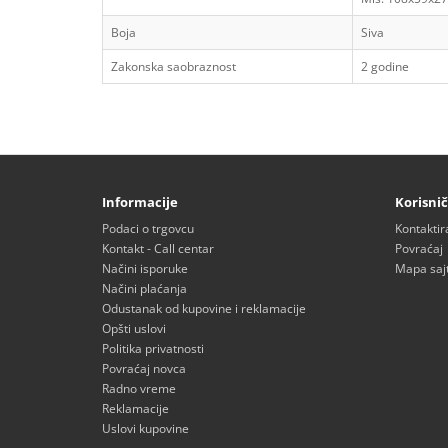
Boja
Siva
Zakonska saobraznost
2 godine
Informacije
Korisnič
Podaci o trgovcu
Kontaktir
Kontakt - Call centar
Povraćaj
Načini isporuke
Mapa saj
Načini plaćanja
Odustanak od kupovine i reklamacije
Opšti uslovi
Politika privatnosti
Povraćaj novca
Radno vreme
Reklamacije
Uslovi kupovine