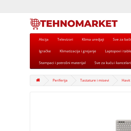
Akcija
Televizori
Klima uredjaji
Sve za baš
Igračke
Klimatizacija i grejanje
Laptopovi i table
Stampaci i potrošni materijal
Sve za kuću i kancelari
Periferija
Tastature i misevi
Havit