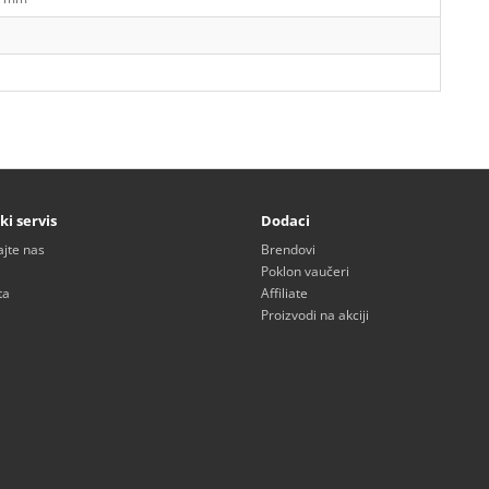
ki servis
Dodaci
ajte nas
Brendovi
Poklon vaučeri
ta
Affiliate
Proizvodi na akciji