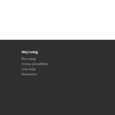
Moj nalog
Moj nalog
Istorija porudžbine
Lista želja
Newsletter