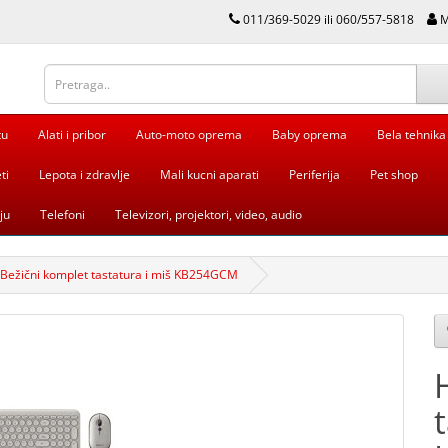
011/369-5029 ili 060/557-5818
M
tu
Alati i pribor
Auto-moto oprema
Baby oprema
Bela tehnika
ti
Lepota i zdravlje
Mali kucni aparati
Periferija
Pet shop
ju
Telefoni
Televizori, projektori, video, audio
 Bežični komplet tastatura i miš KB254GCM