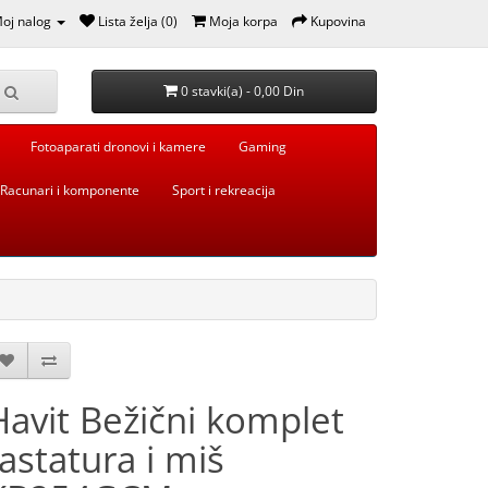
oj nalog
Lista želja (0)
Moja korpa
Kupovina
0 stavki(a) - 0,00 Din
Fotoaparati dronovi i kamere
Gaming
Racunari i komponente
Sport i rekreacija
Havit Bežični komplet
tastatura i miš