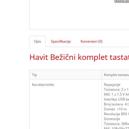
Opis
Specifikacija
Komentari (0)
Havit Bežični komplet tast
Tip
Komplet tastatu
Karakteristike
Napajanje
Tastatura: 2 x 1
Miš: 1 x 1.5 V A
Interfejs USB b
Broj tastera 4 (
Domet <10 m
Rezolucija 800 
Dimenzije
Tastatura: 36
Miš: 108x59x2