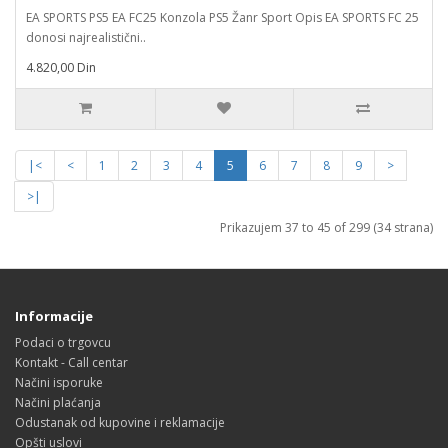
EA SPORTS PS5 EA FC25 Konzola PS5 Žanr Sport Opis EA SPORTS FC 25
donosi najrealistični..
4.820,00 Din
|<
<
1
2
3
4
5
6
7
8
9
>
>|
Prikazujem 37 to 45 of 299 (34 strana)
Informacije
Podaci o trgovcu
Kontakt - Call centar
Načini isporuke
Načini plaćanja
Odustanak od kupovine i reklamacije
Opšti uslovi