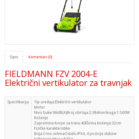
Opis
Komentari (0)
FIELDMANN FZV 2004-E
Električni vertikulator za travnjak
Specifikacija
Tip uređaja:Električni vertikulator
Motor
Nivo buke:96dB(A)Broj obrtaja:2.984minSnaga:1.500W
Košenje
Zapremina korpe za travu:40lŠirina košenja:32cm
Fizičke karakteristike
Boja:Crno-zelenaOstalo:IPX4, 4 pozicija dubine
kultivisanjaMasa:8.5kg