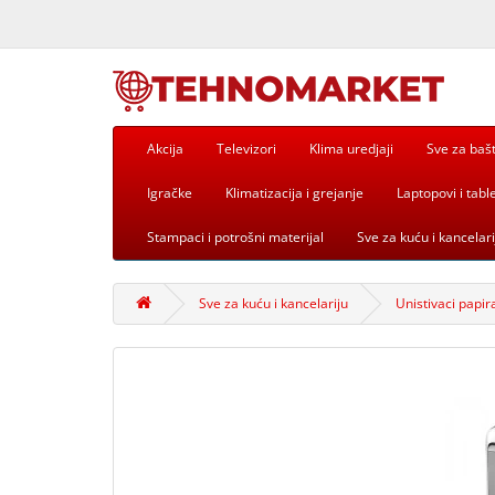
Akcija
Televizori
Klima uredjaji
Sve za baš
Igračke
Klimatizacija i grejanje
Laptopovi i table
Stampaci i potrošni materijal
Sve za kuću i kancelari
Sve za kuću i kancelariju
Unistivaci papir