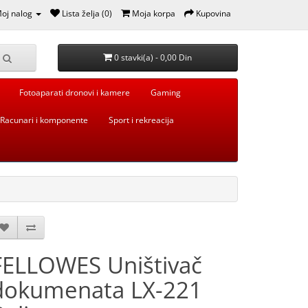
oj nalog
Lista želja (0)
Moja korpa
Kupovina
0 stavki(a) - 0,00 Din
Fotoaparati dronovi i kamere
Gaming
Racunari i komponente
Sport i rekreacija
FELLOWES Uništivač
dokumenata LX-221