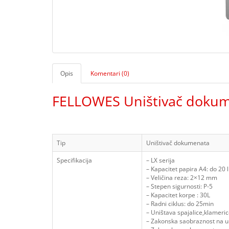
Opis
Komentari (0)
FELLOWES Uništivač dokume
Tip
Uništivač dokumenata
Specifikacija
– LX serija
– Kapacitet papira A4: do 20 l
– Veličina reza: 2×12 mm
– Stepen sigurnosti: P-5
– Kapacitet korpe : 30L
– Radni ciklus: do 25min
– Uništava spajalice,klamerice
– Zakonska saobraznost na u