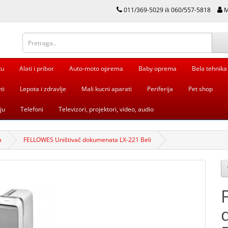
011/369-5029 ili 060/557-5818
M
tu
Alati i pribor
Auto-moto oprema
Baby oprema
Bela tehnika
ti
Lepota i zdravlje
Mali kucni aparati
Periferija
Pet shop
ju
Telefoni
Televizori, projektori, video, audio
a
FELLOWES Uništivač dokumenata LX-221 Beli