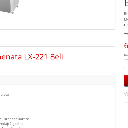
B
Br
Mo
Do
7
6
nata LX-221 Beli
Ko
istova
 i kreditne kartice
ređaj: 2 godine