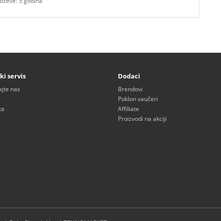
oževe: 5 godina
i
ki servis
Dodaci
ajte nas
Brendovi
Poklon vaučeri
ta
Affiliate
Proizvodi na akciji