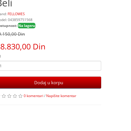
eli
and:
FELLOWES
del: 043859751568
stupnost:
Na lageru
9.150,00 Din
8.830,00 Din
l
Dodaj u korpu
0 komentari
/
Napišite komentar