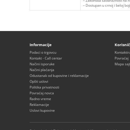
– Zakonska saobraznost na n
– Dostupan u crnoj i beloj boj
Informacije
Korisnič
Podaci o trgovcu
Kontaktir
Kontakt - Call centar
Povraćaj
Načini isporuke
Mapa saj
Načini plaćanja
Odustanak od kupovine i reklamacije
Opšti uslovi
Politika privatnosti
Povraćaj novca
Radno vreme
Reklamacije
Uslovi kupovine