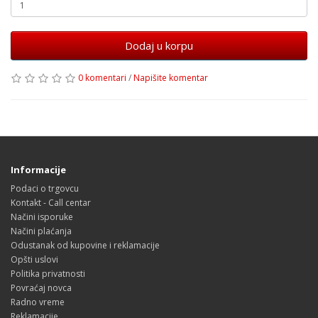
Dodaj u korpu
0 komentari
/
Napišite komentar
Informacije
Podaci o trgovcu
Kontakt - Call centar
Načini isporuke
Načini plaćanja
Odustanak od kupovine i reklamacije
Opšti uslovi
Politika privatnosti
Povraćaj novca
Radno vreme
Reklamacije