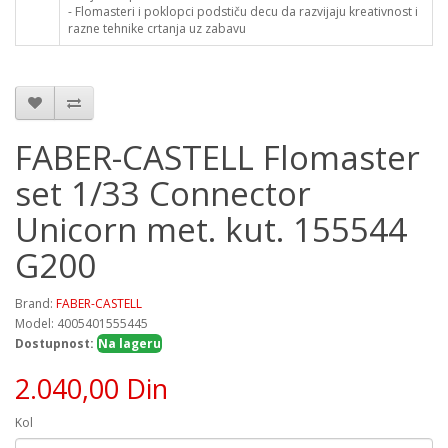
- Flomasteri i poklopci podstiču decu da razvijaju kreativnost i
razne tehnike crtanja uz zabavu
FABER-CASTELL Flomaster
set 1/33 Connector
Unicorn met. kut. 155544
G200
Brand:
FABER-CASTELL
Model: 4005401555445
Dostupnost:
Na lageru
2.040,00 Din
Kol