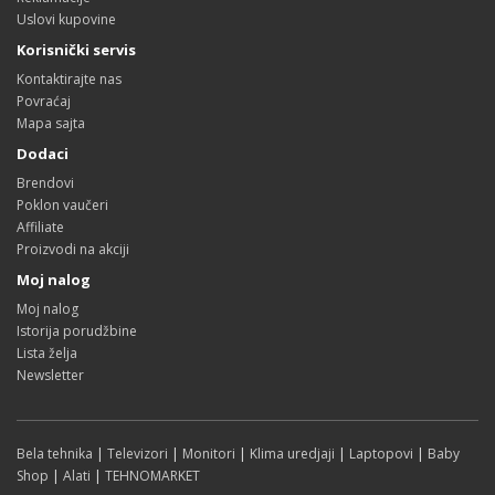
Uslovi kupovine
Korisnički servis
Kontaktirajte nas
Povraćaj
Mapa sajta
Dodaci
Brendovi
Poklon vaučeri
Affiliate
Proizvodi na akciji
Moj nalog
Moj nalog
Istorija porudžbine
Lista želja
Newsletter
Bela tehnika
|
Televizori
|
Monitori
|
Klima uredjaji
|
Laptopovi
|
Baby
Shop
|
Alati
|
TEHNOMARKET