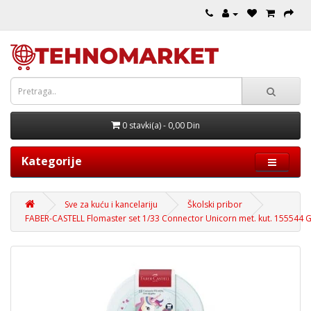
0 stavki(a) - 0,00 Din
Kategorije
Sve za kuću i kancelariju
Školski pribor
FABER-CASTELL Flomaster set 1/33 Connector Unicorn met. kut. 155544 