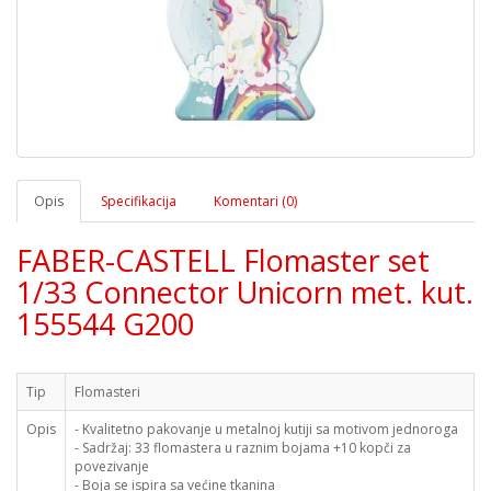
Opis
Specifikacija
Komentari (0)
FABER-CASTELL Flomaster set
1/33 Connector Unicorn met. kut.
155544 G200
Tip
Flomasteri
Opis
- Kvalitetno pakovanje u metalnoj kutiji sa motivom jednoroga
- Sadržaj: 33 flomastera u raznim bojama +10 kopči za
povezivanje
- Boja se ispira sa većine tkanina