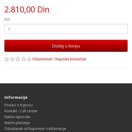
2.810,00 Din
Kol
Dodaj u korpu
0 komentari
/
Napišite komentar
Informacije
Podaci o trgovcu
Kontakt - Call centar
Načini isporuke
Načini plaćanja
Odustanak od kupovine i reklamacije