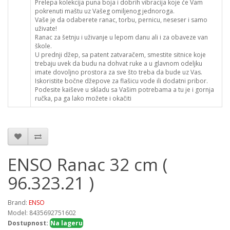
Prelepa kolekcija puna boja i dobrih vibracija koje će Vam
pokrenuti maštu uz Vašeg omiljenog jednoroga.
Vaše je da odaberete ranac, torbu, pernicu, neseser i samo
uživate!
Ranac za šetnju i uživanje u lepom danu ali i za obaveze van
škole.
U prednji džep, sa patent zatvaračem, smestite sitnice koje
trebaju uvek da budu na dohvat ruke a u glavnom odeljku
imate dovoljno prostora za sve što treba da bude uz Vas.
Iskoristite bočne džepove za flašicu vode ili dodatni pribor.
Podesite kaiševe u skladu sa Vašim potrebama a tu je i gornja
ručka, pa ga lako možete i okačiti
ENSO Ranac 32 cm (
96.323.21 )
Brand:
ENSO
Model: 8435692751602
Dostupnost:
Na lageru