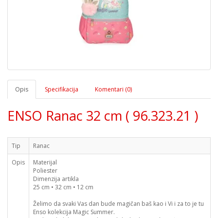
Opis
Specifikacija
Komentari (0)
ENSO Ranac 32 cm ( 96.323.21 )
Tip
Ranac
Opis
Materijal
Poliester
Dimenzija artikla
25 cm • 32 cm • 12 cm
Želimo da svaki Vas dan bude magičan baš kao i Vi i za to je tu
Enso kolekcija Magic Summer.