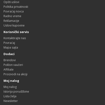
Opšti uslovi
Politika privatnosti
Povraćaj novca
Radno vreme
Reklamacije
Uslovi kupovine
Korisnički servis
Kontaktirajte nas
Povraćaj
Mapa sajta
Dodaci
Brendovi
Poklon vaučeri
Affiliate
Proizvodi na akciji
Moj nalog
Moj nalog
Istorija porudžbine
Lista želja
Newsletter